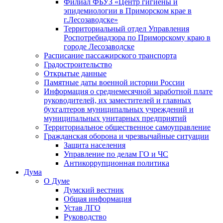
Филиал ФБУЗ «Центр гигиены и
эпидемиологии в Приморском крае в
г.Лесозаводске»
Территориальный отдел Управления
Роспотребнадзора по Приморскому краю в
городе Лесозаводске
Расписание пассажирского транспорта
Градостроительство
Открытые данные
Памятные даты военной истории России
Информация о среднемесячной заработной плате
руководителей, их заместителей и главных
бухгалтеров муниципальных учреждений и
муниципальных унитарных предприятий
Территориальное общественное самоуправление
Гражданская оборона и чрезвычайные ситуации
Защита населения
Управление по делам ГО и ЧС
Антикоррупционная политика
Дума
О Думе
Думский вестник
Общая информация
Устав ЛГО
Руководство