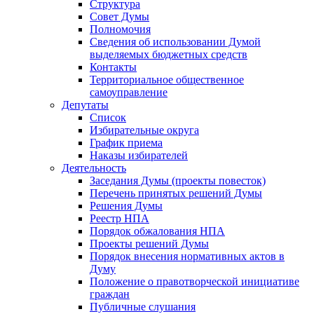
Структура
Совет Думы
Полномочия
Сведения об использовании Думой
выделяемых бюджетных средств
Контакты
Территориальное общественное
самоуправление
Депутаты
Список
Избирательные округа
График приема
Наказы избирателей
Деятельность
Заседания Думы (проекты повесток)
Перечень принятых решений Думы
Решения Думы
Реестр НПА
Порядок обжалования НПА
Проекты решений Думы
Порядок внесения нормативных актов в
Думу
Положение о правотворческой инициативе
граждан
Публичные слушания