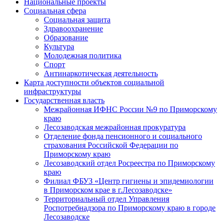
Национальные проекты
Социальная сфера
Социальная защита
Здравоохранение
Образование
Культура
Молодежная политика
Спорт
Антинаркотическая деятельность
Карта доступности объектов социальной
инфраструктуры
Государственная власть
Межрайонная ИФНС России №9 по Приморскому
краю
Лесозаводская межрайонная прокуратура
Отделение фонда пенсионного и социального
страхования Российской Федерации по
Приморскому краю
Лесозаводский отдел Росреестра по Приморскому
краю
Филиал ФБУЗ «Центр гигиены и эпидемиологии
в Приморском крае в г.Лесозаводске»
Территориальный отдел Управления
Роспотребнадзора по Приморскому краю в городе
Лесозаводске