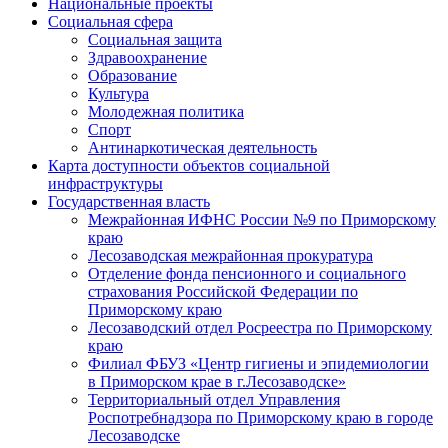
Национальные проекты
Социальная сфера
Социальная защита
Здравоохранение
Образование
Культура
Молодежная политика
Спорт
Антинаркотическая деятельность
Карта доступности объектов социальной
инфраструктуры
Государственная власть
Межрайонная ИФНС России №9 по Приморскому
краю
Лесозаводская межрайонная прокуратура
Отделение фонда пенсионного и социального
страхования Российской Федерации по
Приморскому краю
Лесозаводский отдел Росреестра по Приморскому
краю
Филиал ФБУЗ «Центр гигиены и эпидемиологии
в Приморском крае в г.Лесозаводске»
Территориальный отдел Управления
Роспотребнадзора по Приморскому краю в городе
Лесозаводске