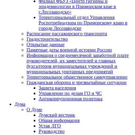
Филиал ФБУЗ «Центр гигиены и
эпидемиологии в Приморском крае в
г.Лесозаводске»
Территориальный отдел Управления
Роспотребнадзора по Приморскому краю в
городе Лесозаводске
Расписание пассажирского транспорта
Градостроительство
Открытые данные
Памятные даты военной истории России
Информация о среднемесячной заработной плате
руководителей, их заместителей и главных
бухгалтеров муниципальных учреждений и
муниципальных унитарных предприятий
Территориальное общественное самоуправление
Гражданская оборона и чрезвычайные ситуации
Защита населения
Управление по делам ГО и ЧС
Антикоррупционная политика
Дума
О Думе
Думский вестник
Общая информация
Устав ЛГО
Руководство