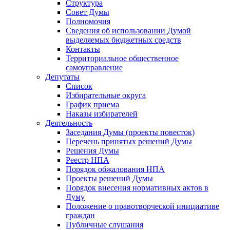
Структура
Совет Думы
Полномочия
Сведения об использовании Думой
выделяемых бюджетных средств
Контакты
Территориальное общественное
самоуправление
Депутаты
Список
Избирательные округа
График приема
Наказы избирателей
Деятельность
Заседания Думы (проекты повесток)
Перечень принятых решений Думы
Решения Думы
Реестр НПА
Порядок обжалования НПА
Проекты решений Думы
Порядок внесения нормативных актов в
Думу
Положение о правотворческой инициативе
граждан
Публичные слушания