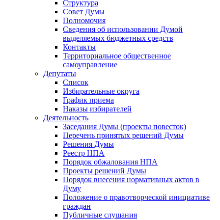
Структура
Совет Думы
Полномочия
Сведения об использовании Думой
выделяемых бюджетных средств
Контакты
Территориальное общественное
самоуправление
Депутаты
Список
Избирательные округа
График приема
Наказы избирателей
Деятельность
Заседания Думы (проекты повесток)
Перечень принятых решений Думы
Решения Думы
Реестр НПА
Порядок обжалования НПА
Проекты решений Думы
Порядок внесения нормативных актов в
Думу
Положение о правотворческой инициативе
граждан
Публичные слушания