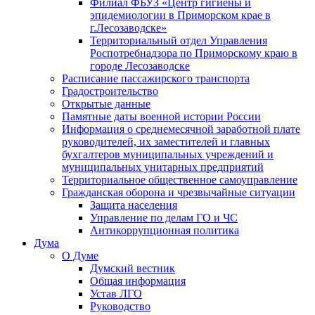
Филиал ФБУЗ «Центр гигиены и
эпидемиологии в Приморском крае в
г.Лесозаводске»
Территориальный отдел Управления
Роспотребнадзора по Приморскому краю в
городе Лесозаводске
Расписание пассажирского транспорта
Градостроительство
Открытые данные
Памятные даты военной истории России
Информация о среднемесячной заработной плате
руководителей, их заместителей и главных
бухгалтеров муниципальных учреждений и
муниципальных унитарных предприятий
Территориальное общественное самоуправление
Гражданская оборона и чрезвычайные ситуации
Защита населения
Управление по делам ГО и ЧС
Антикоррупционная политика
Дума
О Думе
Думский вестник
Общая информация
Устав ЛГО
Руководство