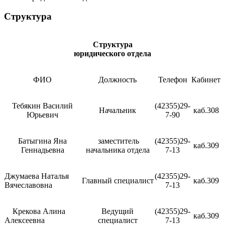
Структура
Структура
юридического отдела
ФИО
Должность
Телефон
Кабинет
Тебякин Василий
(42355)29-
Начальник
каб.308
Юрьевич
7-90
Батыгина Яна
заместитель
(42355)29-
каб.309
Геннадьевна
начальника отдела
7-13
Джумаева Наталья
(42355)29-
Главный специалист
каб.309
Вячеславовна
7-13
Крекова Алина
Ведущий
(42355)29-
каб.309
Алексеевна
специалист
7-13