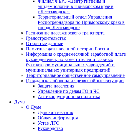
Филиал ФБУЗ «Центр гигиены и
эпидемиологии в Приморском крае в
г.Лесозаводске»
Территориальный отдел Управления
Роспотребнадзора по Приморскому краю в
городе Лесозаводске
Расписание пассажирского транспорта
Градостроительство
Открытые данные
Памятные даты военной истории России
Информация о среднемесячной заработной плате
руководителей, их заместителей и главных
бухгалтеров муниципальных учреждений и
муниципальных унитарных предприятий
Территориальное общественное самоуправление
Гражданская оборона и чрезвычайные ситуации
Защита населения
Управление по делам ГО и ЧС
Антикоррупционная политика
Дума
О Думе
Думский вестник
Общая информация
Устав ЛГО
Руководство