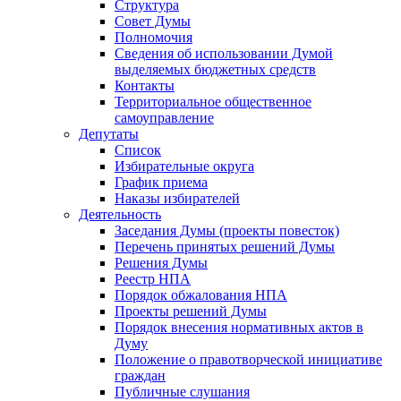
Структура
Совет Думы
Полномочия
Сведения об использовании Думой
выделяемых бюджетных средств
Контакты
Территориальное общественное
самоуправление
Депутаты
Список
Избирательные округа
График приема
Наказы избирателей
Деятельность
Заседания Думы (проекты повесток)
Перечень принятых решений Думы
Решения Думы
Реестр НПА
Порядок обжалования НПА
Проекты решений Думы
Порядок внесения нормативных актов в
Думу
Положение о правотворческой инициативе
граждан
Публичные слушания