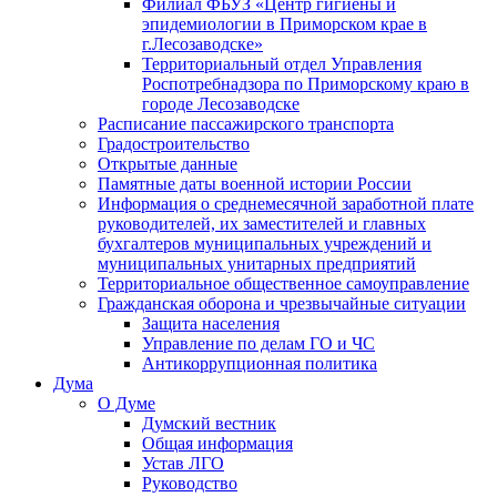
Филиал ФБУЗ «Центр гигиены и
эпидемиологии в Приморском крае в
г.Лесозаводске»
Территориальный отдел Управления
Роспотребнадзора по Приморскому краю в
городе Лесозаводске
Расписание пассажирского транспорта
Градостроительство
Открытые данные
Памятные даты военной истории России
Информация о среднемесячной заработной плате
руководителей, их заместителей и главных
бухгалтеров муниципальных учреждений и
муниципальных унитарных предприятий
Территориальное общественное самоуправление
Гражданская оборона и чрезвычайные ситуации
Защита населения
Управление по делам ГО и ЧС
Антикоррупционная политика
Дума
О Думе
Думский вестник
Общая информация
Устав ЛГО
Руководство