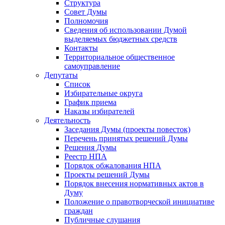
Структура
Совет Думы
Полномочия
Сведения об использовании Думой
выделяемых бюджетных средств
Контакты
Территориальное общественное
самоуправление
Депутаты
Список
Избирательные округа
График приема
Наказы избирателей
Деятельность
Заседания Думы (проекты повесток)
Перечень принятых решений Думы
Решения Думы
Реестр НПА
Порядок обжалования НПА
Проекты решений Думы
Порядок внесения нормативных актов в
Думу
Положение о правотворческой инициативе
граждан
Публичные слушания