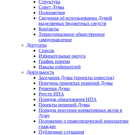
Структура
Совет Думы
Полномочия
Сведения об использовании Думой
выделяемых бюджетных средств
Контакты
Территориальное общественное
самоуправление
Депутаты
Список
Избирательные округа
График приема
Наказы избирателей
Деятельность
Заседания Думы (проекты повесток)
Перечень принятых решений Думы
Решения Думы
Реестр НПА
Порядок обжалования НПА
Проекты решений Думы
Порядок внесения нормативных актов в
Думу
Положение о правотворческой инициативе
граждан
Публичные слушания