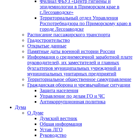
Филиал ФБУЗ «Центр гигиены и
эпидемиологии в Приморском крае в
г.Лесозаводске»
Территориальный отдел Управления
Роспотребнадзора по Приморскому краю в
городе Лесозаводске
Расписание пассажирского транспорта
Градостроительство
Открытые данные
Памятные даты военной истории России
Информация о среднемесячной заработной плате
руководителей, их заместителей и главных
бухгалтеров муниципальных учреждений и
муниципальных унитарных предприятий
Территориальное общественное самоуправление
Гражданская оборона и чрезвычайные ситуации
Защита населения
Управление по делам ГО и ЧС
Антикоррупционная политика
Дума
О Думе
Думский вестник
Общая информация
Устав ЛГО
Руководство