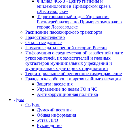
Филиал ФБУЗ «Центр гигиены и
эпидемиологии в Приморском крае в
г.Лесозаводске»
Территориальный отдел Управления
Роспотребнадзора по Приморскому краю в
городе Лесозаводске
Расписание пассажирского транспорта
Градостроительство
Открытые данные
Памятные даты военной истории России
Информация о среднемесячной заработной плате
руководителей, их заместителей и главных
бухгалтеров муниципальных учреждений и
муниципальных унитарных предприятий
Территориальное общественное самоуправление
Гражданская оборона и чрезвычайные ситуации
Защита населения
Управление по делам ГО и ЧС
Антикоррупционная политика
Дума
О Думе
Думский вестник
Общая информация
Устав ЛГО
Руководство