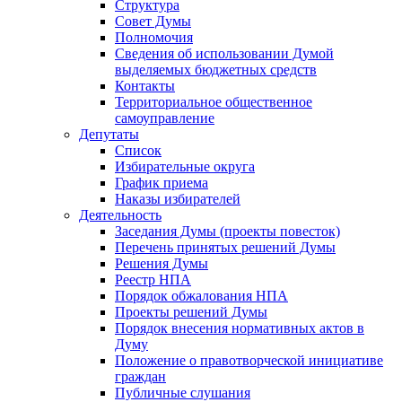
Структура
Совет Думы
Полномочия
Сведения об использовании Думой
выделяемых бюджетных средств
Контакты
Территориальное общественное
самоуправление
Депутаты
Список
Избирательные округа
График приема
Наказы избирателей
Деятельность
Заседания Думы (проекты повесток)
Перечень принятых решений Думы
Решения Думы
Реестр НПА
Порядок обжалования НПА
Проекты решений Думы
Порядок внесения нормативных актов в
Думу
Положение о правотворческой инициативе
граждан
Публичные слушания