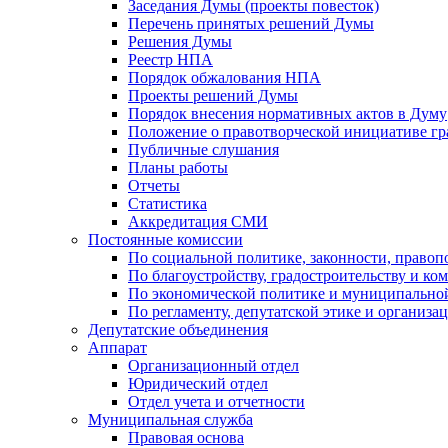
Заседания Думы (проекты повесток)
Перечень принятых решений Думы
Решения Думы
Реестр НПА
Порядок обжалования НПА
Проекты решений Думы
Порядок внесения нормативных актов в Думу
Положение о правотворческой инициативе г
Публичные слушания
Планы работы
Отчеты
Статистика
Аккредитация СМИ
Постоянные комиссии
По социальной политике, законности, правоп
По благоустройству, градостроительству и ко
По экономической политике и муниципально
По регламенту, депутатской этике и организ
Депутатские объединения
Аппарат
Организационный отдел
Юридический отдел
Отдел учета и отчетности
Муниципальная служба
Правовая основа