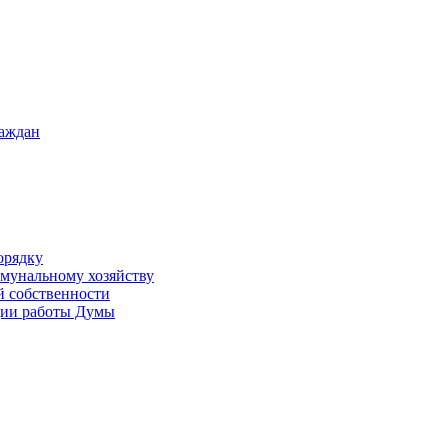
раждан
орядку
ммунальному хозяйству
й собственности
ации работы Думы