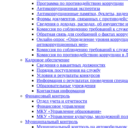
Программа по противодействию коррупции
Антикоррупционная экспертиза
Антикоррупционные памятки, буклеты, виде
Формы документов, связанных с противодейс
Сведения о доходах, расходах, об имуществе 
Комиссия по соблюдению требований к служ
Обратная связь для сообщений о фактах корр
Онлайн-опрос «Определение уровня коррупци
антикоррупционных мер»
Комиссия по соблюдению требований к служ
Комиссия по противодействию коррупции в Л
Кадровое обеспечение
Сведения о вакантных должностях
Порядок поступления на службу
Условия и результаты конкурсов
Информация о результатах проведения специа
Образовательные учреждения
Контактная информация
Финансовый контроль
Отдел учета и отчетности
Финансовое управление
МКУ «Управление образования»
МКУ «Управление культуры, молодежной пол
Муниципальный контроль
Муниципальный контроль на автомобильном т