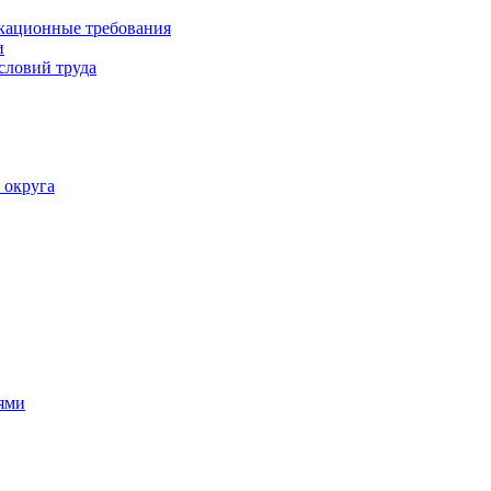
кационные требования
и
словий труда
 округа
ями