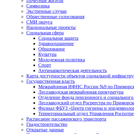
Почетные жители
Символика
Экстренные случаи
Общественные голосования
СМИ округа
Национальные проекты
Социальная сфера
Социальная защита
Здравоохранение
Образование
Культура
Молодежная политика
Спорт
Антинаркотическая деятельность
Карта доступности объектов социальной инфрастр
Государственная власть
Межрайонная ИФНС России №9 по Приморск
Лесозаводская межрайонная прокуратура
Отделение фонда пенсионного и социального
Лесозаводский отдел Росреестра по Приморс
Филиал ФБУЗ «Центр гигиены и эпидемиологи
Территориальный отдел Управления Роспотре
Расписание пассажирского транспорта
Градостроительство
Открытые данные