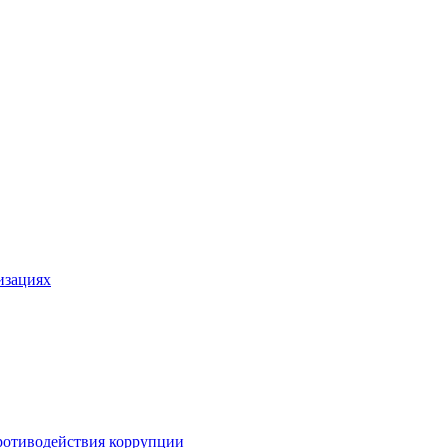
изациях
ротиводействия коррупции