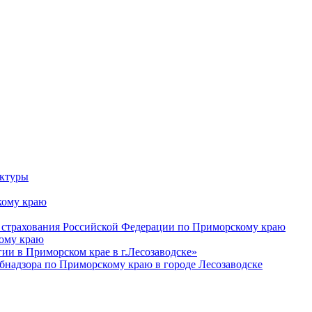
уктуры
ому краю
 страхования Российской Федерации по Приморскому краю
кому краю
и в Приморском крае в г.Лесозаводске»
бнадзора по Приморскому краю в городе Лесозаводске