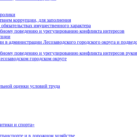
оролики
твием коррупции, для заполнения
и обязательствах имущественного характера
ебному поведению и урегулированию конфликта интересов
упции
и в администрации Лесозаводского городского округа и подве
ебному поведению и урегулированию конфликта интересов рук
есозаводском городском округе
льной оценки условий труда
итики и спорта»
ранспорте и в дорожном хозяйстве