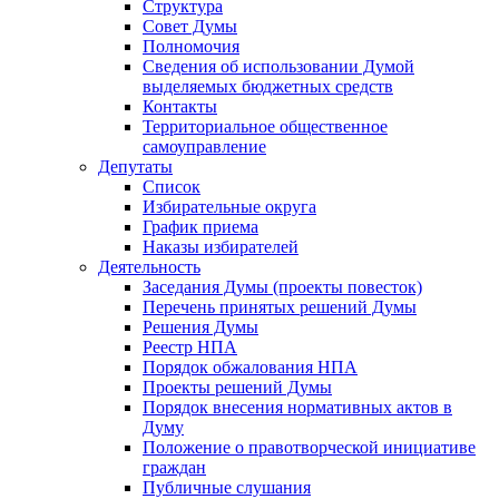
Структура
Совет Думы
Полномочия
Сведения об использовании Думой
выделяемых бюджетных средств
Контакты
Территориальное общественное
самоуправление
Депутаты
Список
Избирательные округа
График приема
Наказы избирателей
Деятельность
Заседания Думы (проекты повесток)
Перечень принятых решений Думы
Решения Думы
Реестр НПА
Порядок обжалования НПА
Проекты решений Думы
Порядок внесения нормативных актов в
Думу
Положение о правотворческой инициативе
граждан
Публичные слушания