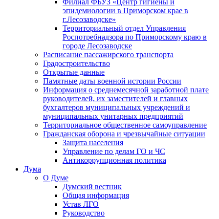
Филиал ФБУЗ «Центр гигиены и
эпидемиологии в Приморском крае в
г.Лесозаводске»
Территориальный отдел Управления
Роспотребнадзора по Приморскому краю в
городе Лесозаводске
Расписание пассажирского транспорта
Градостроительство
Открытые данные
Памятные даты военной истории России
Информация о среднемесячной заработной плате
руководителей, их заместителей и главных
бухгалтеров муниципальных учреждений и
муниципальных унитарных предприятий
Территориальное общественное самоуправление
Гражданская оборона и чрезвычайные ситуации
Защита населения
Управление по делам ГО и ЧС
Антикоррупционная политика
Дума
О Думе
Думский вестник
Общая информация
Устав ЛГО
Руководство