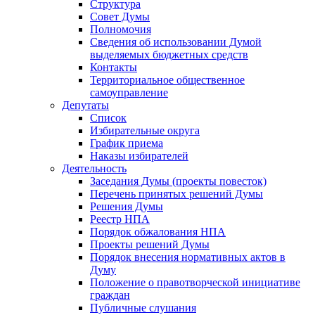
Структура
Совет Думы
Полномочия
Сведения об использовании Думой
выделяемых бюджетных средств
Контакты
Территориальное общественное
самоуправление
Депутаты
Список
Избирательные округа
График приема
Наказы избирателей
Деятельность
Заседания Думы (проекты повесток)
Перечень принятых решений Думы
Решения Думы
Реестр НПА
Порядок обжалования НПА
Проекты решений Думы
Порядок внесения нормативных актов в
Думу
Положение о правотворческой инициативе
граждан
Публичные слушания