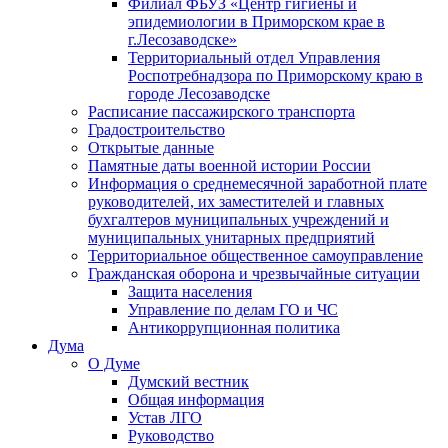
Филиал ФБУЗ «Центр гигиены и
эпидемиологии в Приморском крае в
г.Лесозаводске»
Территориальный отдел Управления
Роспотребнадзора по Приморскому краю в
городе Лесозаводске
Расписание пассажирского транспорта
Градостроительство
Открытые данные
Памятные даты военной истории России
Информация о среднемесячной заработной плате
руководителей, их заместителей и главных
бухгалтеров муниципальных учреждений и
муниципальных унитарных предприятий
Территориальное общественное самоуправление
Гражданская оборона и чрезвычайные ситуации
Защита населения
Управление по делам ГО и ЧС
Антикоррупционная политика
Дума
О Думе
Думский вестник
Общая информация
Устав ЛГО
Руководство