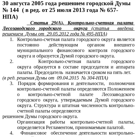
30 августа 2005 года решением городской Думы
№ 144
( в ред. от 25 июля 2013 года № 657-
НПА)
Статья 29(А). Контрольно-счетная палата
Лесозаводского городского
округа
(статья
введена
решением
Думы от
29.05.2012 года № 495-НПА)
1.
Контрольно-счетная палата городского округа является
постоянно
действующим органом внешнего
муниципального финансового контроля городского
округа и образуется Думой городского округа.
2.
К
онтрольно-счетная палата
городского
округа образуется в составе председателя и
аппарата
палаты. Председатель назначается сроком на пять лет.
(в ред. решения Думы от
09.04.2015
№ 304-НПА)
3.
Порядок формирования и деятельности,
полномочия
контрольно-счетной
палаты определяются Положением
о контрольно-счетной палате Лесозаводского
городского округа, утверждаемым Думой городского
округа.
Структура и штатная численность контрольно-
счетной палаты определяются
решением Думы городского округа.
Организация работы контрольно-счетной палаты,
определяется Регламентом,
принимаемым палатой.
4.
Финансовое
обеспечение деятельности контрольно-