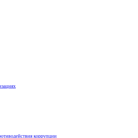
изациях
ротиводействия коррупции