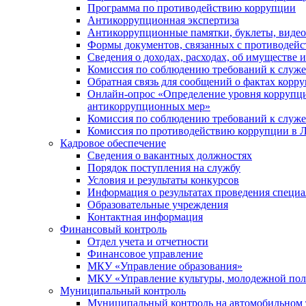
Программа по противодействию коррупции
Антикоррупционная экспертиза
Антикоррупционные памятки, буклеты, виде
Формы документов, связанных с противодейс
Сведения о доходах, расходах, об имуществе 
Комиссия по соблюдению требований к служ
Обратная связь для сообщений о фактах корр
Онлайн-опрос «Определение уровня коррупци
антикоррупционных мер»
Комиссия по соблюдению требований к служ
Комиссия по противодействию коррупции в Л
Кадровое обеспечение
Сведения о вакантных должностях
Порядок поступления на службу
Условия и результаты конкурсов
Информация о результатах проведения специа
Образовательные учреждения
Контактная информация
Финансовый контроль
Отдел учета и отчетности
Финансовое управление
МКУ «Управление образования»
МКУ «Управление культуры, молодежной пол
Муниципальный контроль
Муниципальный контроль на автомобильном т