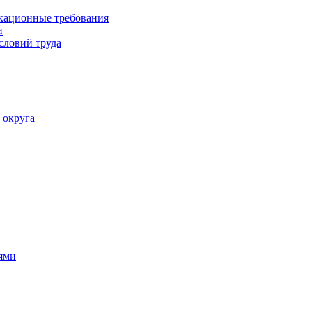
кационные требования
и
словий труда
 округа
ями