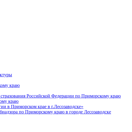
уктуры
ому краю
 страхования Российской Федерации по Приморскому краю
кому краю
и в Приморском крае в г.Лесозаводске»
бнадзора по Приморскому краю в городе Лесозаводске