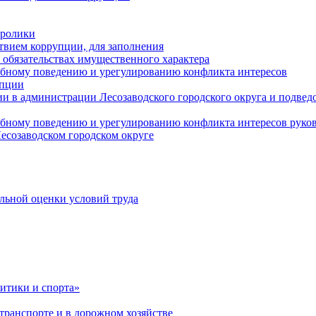
оролики
твием коррупции, для заполнения
и обязательствах имущественного характера
ебному поведению и урегулированию конфликта интересов
упции
и в администрации Лесозаводского городского округа и подве
ебному поведению и урегулированию конфликта интересов рук
есозаводском городском округе
льной оценки условий труда
итики и спорта»
ранспорте и в дорожном хозяйстве