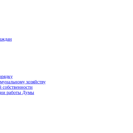
раждан
орядку
ммунальному хозяйству
й собственности
ации работы Думы