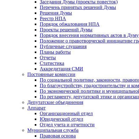
Заседания Думы (проекты повесток)
Перечень принятых решений Думы
Решения Думы
Реестр НПА
Порядок обжалования НПА
Проекты решений Думы
Порядок внесения нормативных актов в Думу
Положение о правотворческой инициативе г
Публичные слушания
Планы работы
Отчеты
Статистика
Аккредитация СМИ
Постоянные комиссии
По социальной политике, законности, правоп
По благоустройству, градостроительству и ко
По экономической политике и муниципально
По регламенту, депутатской этике и организ
Депутатские объединения
Аппарат
Организационный отдел
Юридический отдел
Отдел учета и отчетности
Муниципальная служба
Правовая основа