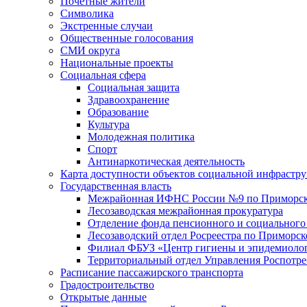
Почетные жители
Символика
Экстренные случаи
Общественные голосования
СМИ округа
Национальные проекты
Социальная сфера
Социальная защита
Здравоохранение
Образование
Культура
Молодежная политика
Спорт
Антинаркотическая деятельность
Карта доступности объектов социальной инфрастр
Государственная власть
Межрайонная ИФНС России №9 по Приморск
Лесозаводская межрайонная прокуратура
Отделение фонда пенсионного и социального
Лесозаводский отдел Росреестра по Приморс
Филиал ФБУЗ «Центр гигиены и эпидемиологи
Территориальный отдел Управления Роспотре
Расписание пассажирского транспорта
Градостроительство
Открытые данные