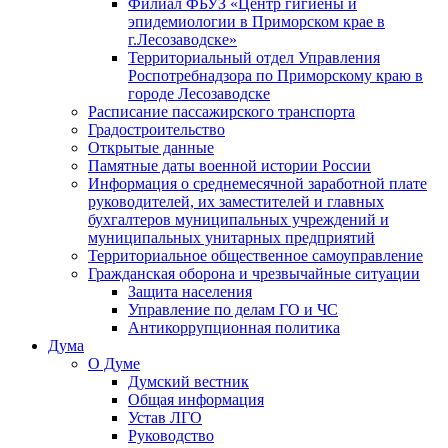
Филиал ФБУЗ «Центр гигиены и
эпидемиологии в Приморском крае в
г.Лесозаводске»
Территориальный отдел Управления
Роспотребнадзора по Приморскому краю в
городе Лесозаводске
Расписание пассажирского транспорта
Градостроительство
Открытые данные
Памятные даты военной истории России
Информация о среднемесячной заработной плате
руководителей, их заместителей и главных
бухгалтеров муниципальных учреждений и
муниципальных унитарных предприятий
Территориальное общественное самоуправление
Гражданская оборона и чрезвычайные ситуации
Защита населения
Управление по делам ГО и ЧС
Антикоррупционная политика
Дума
О Думе
Думский вестник
Общая информация
Устав ЛГО
Руководство