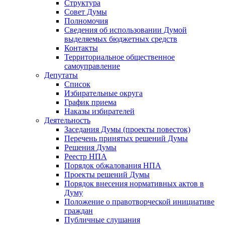
Структура
Совет Думы
Полномочия
Сведения об использовании Думой
выделяемых бюджетных средств
Контакты
Территориальное общественное
самоуправление
Депутаты
Список
Избирательные округа
График приема
Наказы избирателей
Деятельность
Заседания Думы (проекты повесток)
Перечень принятых решений Думы
Решения Думы
Реестр НПА
Порядок обжалования НПА
Проекты решений Думы
Порядок внесения нормативных актов в
Думу
Положение о правотворческой инициативе
граждан
Публичные слушания