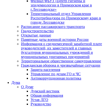
Филиал ФБУЗ «Центр гигиены и
эпидемиологии в Приморском крае в
г.Лесозаводске»
Территориальный отдел Управления
Роспотребнадзора по Приморскому краю в
городе Лесозаводске
Расписание пассажирского транспорта
Градостроительство
Открытые данные
Памятные даты военной истории России
Информация о среднемесячной заработной плате
руководителей, их заместителей и главных
бухгалтеров муниципальных учреждений и
муниципальных унитарных предприятий
Территориальное общественное самоуправление
Гражданская оборона и чрезвычайные ситуации
Защита населения
Управление по делам ГО и ЧС
Антикоррупционная политика
Дума
О Думе
Думский вестник
Общая информация
Устав ЛГО
Руководство