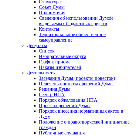
Структура
Совет Думы
Полномочия
Сведения об использовании Думой
выделяемых бюджетных средств
Контакты
Территориальное общественное
самоуправление
Депутаты
Список
Избирательные округа
График приема
Наказы избирателей
Деятельность
Заседания Думы (проекты повесток)
Перечень принятых решений Думы
Решения Думы
Реестр НПА
Порядок обжалования НПА
Проекты решений Думы
Порядок внесения нормативных актов в
Думу
Положение о правотворческой инициативе
граждан
Публичные слушания