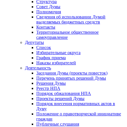
Структура
Совет Думы
Полномочия
Сведения об использовании Думой
выделяемых бюджетных средств
Контакты
Территориальное общественное
самоуправление
Депутаты
Список
Избирательные округа
График приема
Наказы избирателей
Деятельность
Заседания Думы (проекты повесток)
Перечень принятых решений Думы
Решения Думы
Реестр НПА
Порядок обжалования НПА
Проекты решений Думы
Порядок внесения нормативных актов в
Думу
Положение о правотворческой инициативе
граждан
Публичные слушания