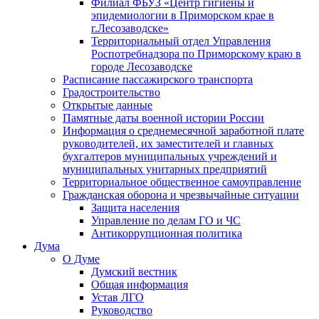
Филиал ФБУЗ «Центр гигиены и
эпидемиологии в Приморском крае в
г.Лесозаводске»
Территориальный отдел Управления
Роспотребнадзора по Приморскому краю в
городе Лесозаводске
Расписание пассажирского транспорта
Градостроительство
Открытые данные
Памятные даты военной истории России
Информация о среднемесячной заработной плате
руководителей, их заместителей и главных
бухгалтеров муниципальных учреждений и
муниципальных унитарных предприятий
Территориальное общественное самоуправление
Гражданская оборона и чрезвычайные ситуации
Защита населения
Управление по делам ГО и ЧС
Антикоррупционная политика
Дума
О Думе
Думский вестник
Общая информация
Устав ЛГО
Руководство