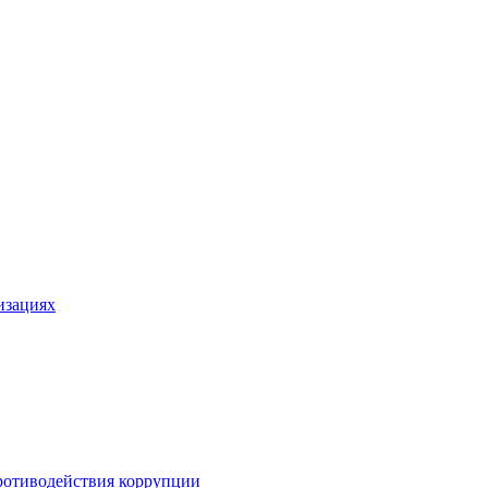
изациях
ротиводействия коррупции