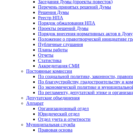
Заседания Думы (проекты повесток)
Перечень принятых решений Думы
Решения Думы
Реестр НПА
Порядок обжалования НПА
Проекты решений Думы
Порядок внесения нормативных актов в Думу
Положение о правотворческой инициативе г
Публичные слушания
Планы работы
Отчеты
Статистика
Аккредитация СМИ
Постоянные комиссии
По социальной политике, законности, правоп
По благоустройству, градостроительству и ко
По экономической политике и муниципально
По регламенту, депутатской этике и организ
Депутатские объединения
Аппарат
Организационный отдел
Юридический отдел
Отдел учета и отчетности
Муниципальная служба
Правовая основа