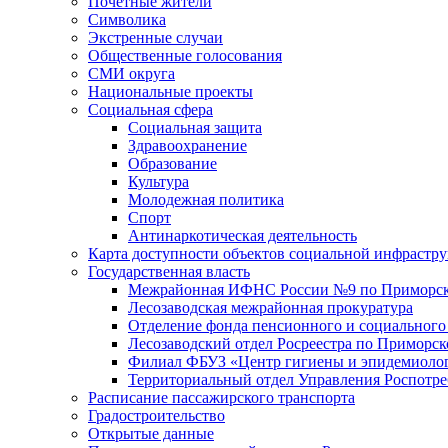
Почетные жители
Символика
Экстренные случаи
Общественные голосования
СМИ округа
Национальные проекты
Социальная сфера
Социальная защита
Здравоохранение
Образование
Культура
Молодежная политика
Спорт
Антинаркотическая деятельность
Карта доступности объектов социальной инфрастр
Государственная власть
Межрайонная ИФНС России №9 по Приморск
Лесозаводская межрайонная прокуратура
Отделение фонда пенсионного и социального
Лесозаводский отдел Росреестра по Приморс
Филиал ФБУЗ «Центр гигиены и эпидемиологи
Территориальный отдел Управления Роспотре
Расписание пассажирского транспорта
Градостроительство
Открытые данные