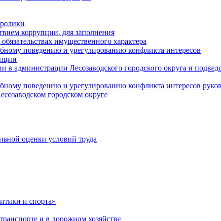
оролики
твием коррупции, для заполнения
и обязательствах имущественного характера
ебному поведению и урегулированию конфликта интересов
упции
и в администрации Лесозаводского городского округа и подве
ебному поведению и урегулированию конфликта интересов рук
есозаводском городском округе
льной оценки условий труда
итики и спорта»
ранспорте и в дорожном хозяйстве