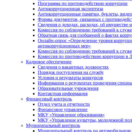
Программа по противодействию коррупции
Антикоррупционная экспертиза
Антикоррупционные памятки, буклеты, виде
Формы документов, связанных с противодейс
Сведения о доходах, расходах, об имуществе 
Комиссия по соблюдению требований к служ
Обратная связь для сообщений о фактах корр
Онлайн-опрос «Определение уровня коррупци
антикоррупционных мер»
Комиссия по соблюдению требований к служ
Комиссия по противодействию коррупции в Л
Кадровое обеспечение
Сведения о вакантных должностях
Порядок поступления на службу
Условия и результаты конкурсов
Информация о результатах проведения специа
Образовательные учреждения
Контактная информация
Финансовый контроль
Отдел учета и отчетности
Финансовое управление
МКУ «Управление образования»
МКУ «Управление культуры, молодежной пол
Муниципальный контроль
Муниципальный контроль на автомобильном т