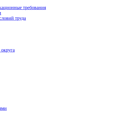
кационные требования
и
словий труда
 округа
ями