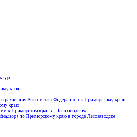
уктуры
ому краю
 страхования Российской Федерации по Приморскому краю
кому краю
и в Приморском крае в г.Лесозаводске»
бнадзора по Приморскому краю в городе Лесозаводске