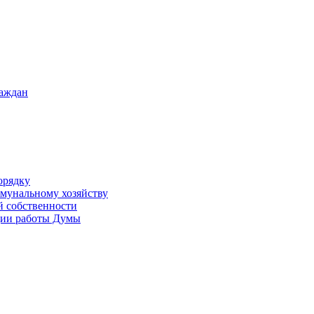
раждан
орядку
ммунальному хозяйству
й собственности
ации работы Думы