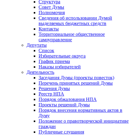
Структура
Совет Думы
Полномочия
Сведения об использовании Думой
выделяемых бюджетных средств
Контакты
Территориальное общественное
самоуправление
Депутаты
Список
Избирательные округа
График приема
Наказы избирателей
Деятельность
Заседания Думы (проекты повесток)
Перечень принятых решений Думы
Решения Думы
Реестр НПА
Порядок обжалования НПА
Проекты решений Думы
Порядок внесения нормативных актов в
Думу
Положение о правотворческой инициативе
граждан
Публичные слушания