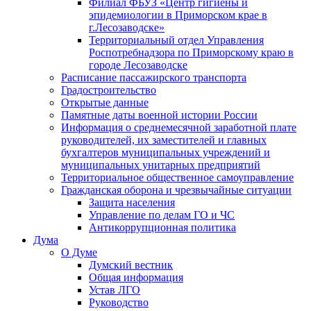
Филиал ФБУЗ «Центр гигиены и
эпидемиологии в Приморском крае в
г.Лесозаводске»
Территориальный отдел Управления
Роспотребнадзора по Приморскому краю в
городе Лесозаводске
Расписание пассажирского транспорта
Градостроительство
Открытые данные
Памятные даты военной истории России
Информация о среднемесячной заработной плате
руководителей, их заместителей и главных
бухгалтеров муниципальных учреждений и
муниципальных унитарных предприятий
Территориальное общественное самоуправление
Гражданская оборона и чрезвычайные ситуации
Защита населения
Управление по делам ГО и ЧС
Антикоррупционная политика
Дума
О Думе
Думский вестник
Общая информация
Устав ЛГО
Руководство