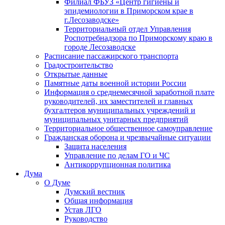
Филиал ФБУЗ «Центр гигиены и
эпидемиологии в Приморском крае в
г.Лесозаводске»
Территориальный отдел Управления
Роспотребнадзора по Приморскому краю в
городе Лесозаводске
Расписание пассажирского транспорта
Градостроительство
Открытые данные
Памятные даты военной истории России
Информация о среднемесячной заработной плате
руководителей, их заместителей и главных
бухгалтеров муниципальных учреждений и
муниципальных унитарных предприятий
Территориальное общественное самоуправление
Гражданская оборона и чрезвычайные ситуации
Защита населения
Управление по делам ГО и ЧС
Антикоррупционная политика
Дума
О Думе
Думский вестник
Общая информация
Устав ЛГО
Руководство