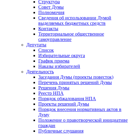
Структура
Совет Думы
Полномочия
Сведения об использовании Думой
выделяемых бюджетных средств
Контакты
Территориальное общественное
самоуправление
Депутаты
Список
Избирательные округа
График приема
Наказы избирателей
Деятельность
Заседания Думы (проекты повесток)
Перечень принятых решений Думы
Решения Думы
Реестр НПА
Порядок обжалования НПА
Проекты решений Думы
Порядок внесения нормативных актов в
Думу
Положение о правотворческой инициативе
граждан
Публичные слушания