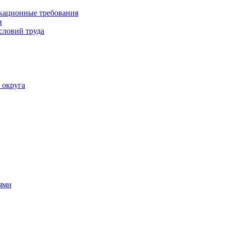
кационные требования
и
словий труда
 округа
ями