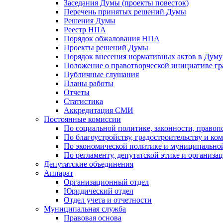
Заседания Думы (проекты повесток)
Перечень принятых решений Думы
Решения Думы
Реестр НПА
Порядок обжалования НПА
Проекты решений Думы
Порядок внесения нормативных актов в Думу
Положение о правотворческой инициативе г
Публичные слушания
Планы работы
Отчеты
Статистика
Аккредитация СМИ
Постоянные комиссии
По социальной политике, законности, правоп
По благоустройству, градостроительству и ко
По экономической политике и муниципально
По регламенту, депутатской этике и организ
Депутатские объединения
Аппарат
Организационный отдел
Юридический отдел
Отдел учета и отчетности
Муниципальная служба
Правовая основа