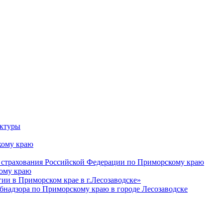
уктуры
ому краю
 страхования Российской Федерации по Приморскому краю
кому краю
и в Приморском крае в г.Лесозаводске»
бнадзора по Приморскому краю в городе Лесозаводске