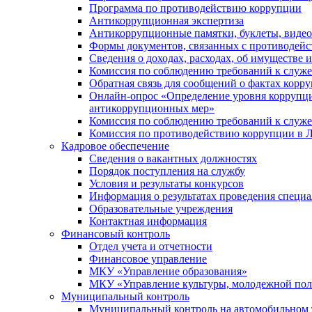
Программа по противодействию коррупции
Антикоррупционная экспертиза
Антикоррупционные памятки, буклеты, виде
Формы документов, связанных с противодейс
Сведения о доходах, расходах, об имуществе 
Комиссия по соблюдению требований к служ
Обратная связь для сообщений о фактах корр
Онлайн-опрос «Определение уровня коррупци
антикоррупционных мер»
Комиссия по соблюдению требований к служ
Комиссия по противодействию коррупции в Л
Кадровое обеспечение
Сведения о вакантных должностях
Порядок поступления на службу
Условия и результаты конкурсов
Информация о результатах проведения специа
Образовательные учреждения
Контактная информация
Финансовый контроль
Отдел учета и отчетности
Финансовое управление
МКУ «Управление образования»
МКУ «Управление культуры, молодежной пол
Муниципальный контроль
Муниципальный контроль на автомобильном т