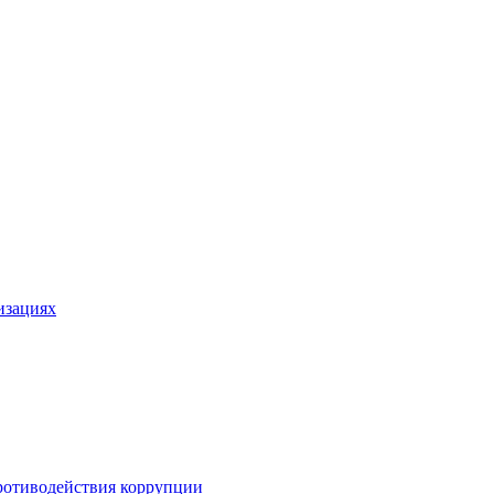
изациях
ротиводействия коррупции