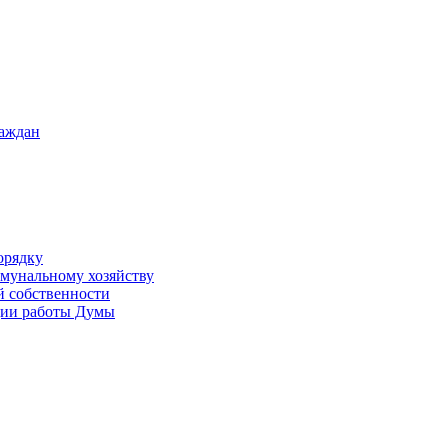
раждан
орядку
ммунальному хозяйству
й собственности
ации работы Думы