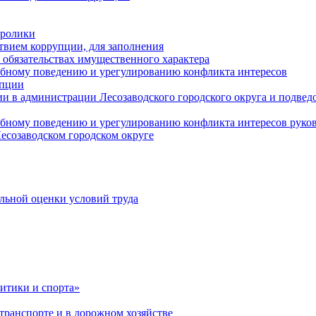
оролики
твием коррупции, для заполнения
и обязательствах имущественного характера
ебному поведению и урегулированию конфликта интересов
упции
и в администрации Лесозаводского городского округа и подве
ебному поведению и урегулированию конфликта интересов рук
есозаводском городском округе
льной оценки условий труда
итики и спорта»
ранспорте и в дорожном хозяйстве