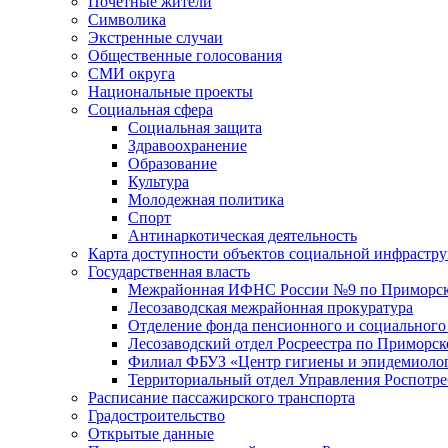
Почетные жители
Символика
Экстренные случаи
Общественные голосования
СМИ округа
Национальные проекты
Социальная сфера
Социальная защита
Здравоохранение
Образование
Культура
Молодежная политика
Спорт
Антинаркотическая деятельность
Карта доступности объектов социальной инфрастр
Государственная власть
Межрайонная ИФНС России №9 по Приморск
Лесозаводская межрайонная прокуратура
Отделение фонда пенсионного и социального
Лесозаводский отдел Росреестра по Приморс
Филиал ФБУЗ «Центр гигиены и эпидемиологи
Территориальный отдел Управления Роспотре
Расписание пассажирского транспорта
Градостроительство
Открытые данные