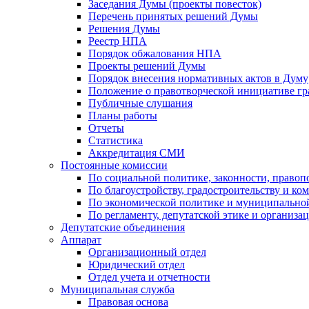
Заседания Думы (проекты повесток)
Перечень принятых решений Думы
Решения Думы
Реестр НПА
Порядок обжалования НПА
Проекты решений Думы
Порядок внесения нормативных актов в Думу
Положение о правотворческой инициативе г
Публичные слушания
Планы работы
Отчеты
Статистика
Аккредитация СМИ
Постоянные комиссии
По социальной политике, законности, правоп
По благоустройству, градостроительству и ко
По экономической политике и муниципально
По регламенту, депутатской этике и организ
Депутатские объединения
Аппарат
Организационный отдел
Юридический отдел
Отдел учета и отчетности
Муниципальная служба
Правовая основа