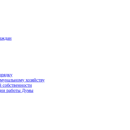
раждан
орядку
ммунальному хозяйству
й собственности
ации работы Думы