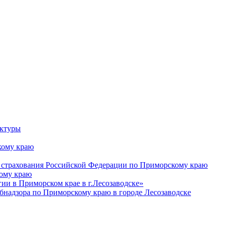
уктуры
ому краю
 страхования Российской Федерации по Приморскому краю
кому краю
и в Приморском крае в г.Лесозаводске»
бнадзора по Приморскому краю в городе Лесозаводске