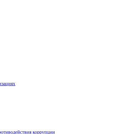
изациях
ротиводействия коррупции