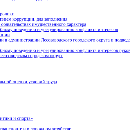
оролики
твием коррупции, для заполнения
и обязательствах имущественного характера
ебному поведению и урегулированию конфликта интересов
упции
и в администрации Лесозаводского городского округа и подве
ебному поведению и урегулированию конфликта интересов рук
есозаводском городском округе
льной оценки условий труда
итики и спорта»
ранспорте и в дорожном хозяйстве