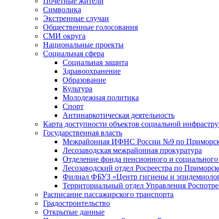
Почетные жители
Символика
Экстренные случаи
Общественные голосования
СМИ округа
Национальные проекты
Социальная сфера
Социальная защита
Здравоохранение
Образование
Культура
Молодежная политика
Спорт
Антинаркотическая деятельность
Карта доступности объектов социальной инфрастр
Государственная власть
Межрайонная ИФНС России №9 по Приморск
Лесозаводская межрайонная прокуратура
Отделение фонда пенсионного и социального
Лесозаводский отдел Росреестра по Приморс
Филиал ФБУЗ «Центр гигиены и эпидемиологи
Территориальный отдел Управления Роспотре
Расписание пассажирского транспорта
Градостроительство
Открытые данные