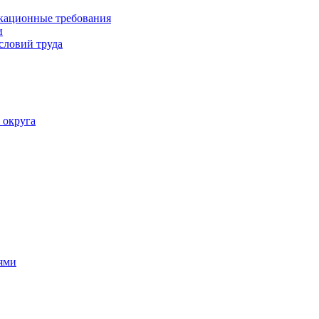
кационные требования
и
словий труда
 округа
ями