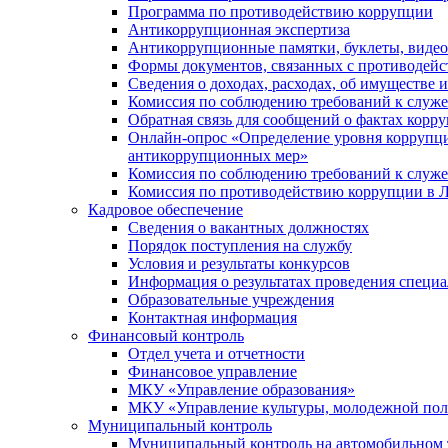
Программа по противодействию коррупции
Антикоррупционная экспертиза
Антикоррупционные памятки, буклеты, виде
Формы документов, связанных с противодейс
Сведения о доходах, расходах, об имуществе 
Комиссия по соблюдению требований к служ
Обратная связь для сообщений о фактах корр
Онлайн-опрос «Определение уровня коррупци
антикоррупционных мер»
Комиссия по соблюдению требований к служ
Комиссия по противодействию коррупции в Л
Кадровое обеспечение
Сведения о вакантных должностях
Порядок поступления на службу
Условия и результаты конкурсов
Информация о результатах проведения специа
Образовательные учреждения
Контактная информация
Финансовый контроль
Отдел учета и отчетности
Финансовое управление
МКУ «Управление образования»
МКУ «Управление культуры, молодежной пол
Муниципальный контроль
Муниципальный контроль на автомобильном т