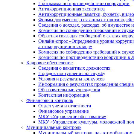
Программа по противодействию коррупции
Антикоррупционная экспертиза
Антикоррупционные памятки, буклеты, виде
Формы документов, связанных с противодейс
Сведения о доходах, расходах, об имуществе 
Комиссия по соблюдению требований к служ
Обратная связь для сообщений о фактах корр
Онлайн-опрос «Определение уровня коррупци
антикоррупционных мер»
Комиссия по соблюдению требований к служ
Комиссия по противодействию коррупции в Л
Кадровое обеспечение
Сведения о вакантных должностях
Порядок поступления на службу
Условия и результаты конкурсов
Информация о результатах проведения специа
Образовательные учреждения
Контактная информация
Финансовый контроль
Отдел учета и отчетности
Финансовое управление
МКУ «Управление образования»
МКУ «Управление культуры, молодежной пол
Муниципальный контроль
Муниципальный контроль на автомобильном т