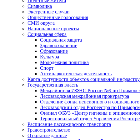
Почетные жители
Символика
Экстренные случаи
Общественные голосования
СМИ округа
Национальные проекты
Социальная сфера
Социальная защита
Здравоохранение
Образование
Культура
Молодежная политика
Спорт
Антинаркотическая деятельность
Карта доступности объектов социальной инфрастр
Государственная власть
Межрайонная ИФНС России №9 по Приморск
Лесозаводская межрайонная прокуратура
Отделение фонда пенсионного и социального
Лесозаводский отдел Росреестра по Приморс
Филиал ФБУЗ «Центр гигиены и эпидемиологи
Территориальный отдел Управления Роспотре
Расписание пассажирского транспорта
Градостроительство
Открытые данные