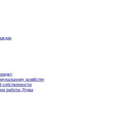
раждан
орядку
ммунальному хозяйству
й собственности
ации работы Думы