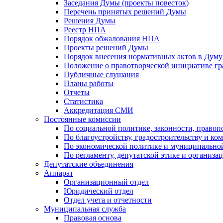
Заседания Думы (проекты повесток)
Перечень принятых решений Думы
Решения Думы
Реестр НПА
Порядок обжалования НПА
Проекты решений Думы
Порядок внесения нормативных актов в Думу
Положение о правотворческой инициативе г
Публичные слушания
Планы работы
Отчеты
Статистика
Аккредитация СМИ
Постоянные комиссии
По социальной политике, законности, правоп
По благоустройству, градостроительству и ко
По экономической политике и муниципально
По регламенту, депутатской этике и организ
Депутатские объединения
Аппарат
Организационный отдел
Юридический отдел
Отдел учета и отчетности
Муниципальная служба
Правовая основа