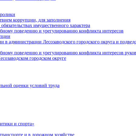
оролики
твием коррупции, для заполнения
и обязательствах имущественного характера
ебному поведению и урегулированию конфликта интересов
упции
и в администрации Лесозаводского городского округа и подве
ебному поведению и урегулированию конфликта интересов рук
есозаводском городском округе
льной оценки условий труда
итики и спорта»
ранспорте и в дорожном хозяйстве