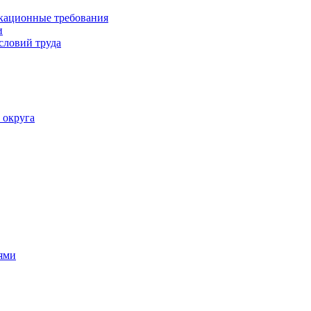
кационные требования
и
словий труда
 округа
ями