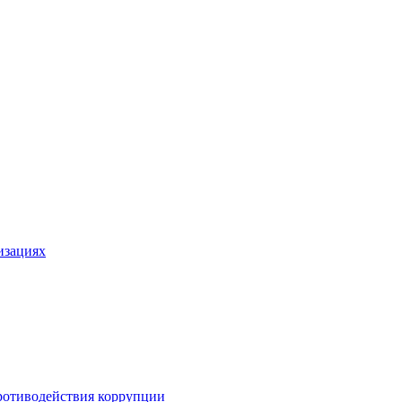
изациях
ротиводействия коррупции