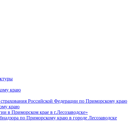
уктуры
ому краю
 страхования Российской Федерации по Приморскому краю
кому краю
и в Приморском крае в г.Лесозаводске»
бнадзора по Приморскому краю в городе Лесозаводске