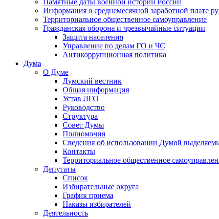
Памятные даты военной истории России
Информация о среднемесячной заработной плате р
Территориальное общественное самоуправление
Гражданская оборона и чрезвычайные ситуации
Защита населения
Управление по делам ГО и ЧС
Антикоррупционная политика
Дума
О Думе
Думский вестник
Общая информация
Устав ЛГО
Руководство
Структура
Совет Думы
Полномочия
Сведения об использовании Думой выделяем
Контакты
Территориальное общественное самоуправлен
Депутаты
Список
Избирательные округа
График приема
Наказы избирателей
Деятельность