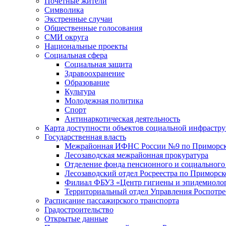
Почетные жители
Символика
Экстренные случаи
Общественные голосования
СМИ округа
Национальные проекты
Социальная сфера
Социальная защита
Здравоохранение
Образование
Культура
Молодежная политика
Спорт
Антинаркотическая деятельность
Карта доступности объектов социальной инфрастр
Государственная власть
Межрайонная ИФНС России №9 по Приморск
Лесозаводская межрайонная прокуратура
Отделение фонда пенсионного и социального
Лесозаводский отдел Росреестра по Приморс
Филиал ФБУЗ «Центр гигиены и эпидемиологи
Территориальный отдел Управления Роспотре
Расписание пассажирского транспорта
Градостроительство
Открытые данные