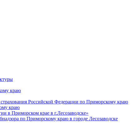
уктуры
ому краю
 страхования Российской Федерации по Приморскому краю
кому краю
и в Приморском крае в г.Лесозаводске»
бнадзора по Приморскому краю в городе Лесозаводске