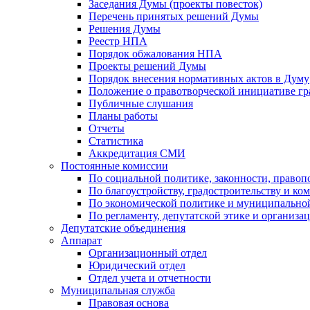
Заседания Думы (проекты повесток)
Перечень принятых решений Думы
Решения Думы
Реестр НПА
Порядок обжалования НПА
Проекты решений Думы
Порядок внесения нормативных актов в Думу
Положение о правотворческой инициативе г
Публичные слушания
Планы работы
Отчеты
Статистика
Аккредитация СМИ
Постоянные комиссии
По социальной политике, законности, правоп
По благоустройству, градостроительству и ко
По экономической политике и муниципально
По регламенту, депутатской этике и организ
Депутатские объединения
Аппарат
Организационный отдел
Юридический отдел
Отдел учета и отчетности
Муниципальная служба
Правовая основа