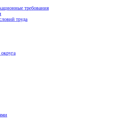
кационные требования
и
словий труда
 округа
ями