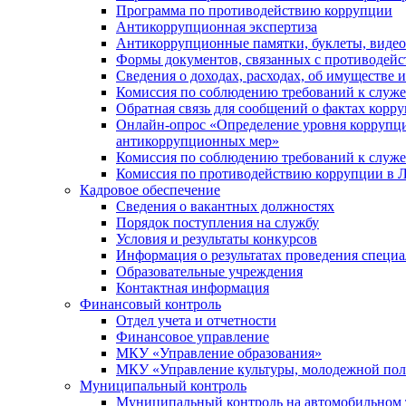
Программа по противодействию коррупции
Антикоррупционная экспертиза
Антикоррупционные памятки, буклеты, виде
Формы документов, связанных с противодейс
Сведения о доходах, расходах, об имуществе 
Комиссия по соблюдению требований к служ
Обратная связь для сообщений о фактах корр
Онлайн-опрос «Определение уровня коррупци
антикоррупционных мер»
Комиссия по соблюдению требований к служ
Комиссия по противодействию коррупции в Л
Кадровое обеспечение
Сведения о вакантных должностях
Порядок поступления на службу
Условия и результаты конкурсов
Информация о результатах проведения специа
Образовательные учреждения
Контактная информация
Финансовый контроль
Отдел учета и отчетности
Финансовое управление
МКУ «Управление образования»
МКУ «Управление культуры, молодежной пол
Муниципальный контроль
Муниципальный контроль на автомобильном т