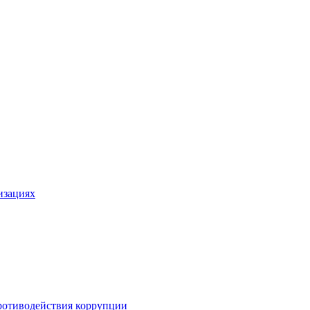
изациях
ротиводействия коррупции