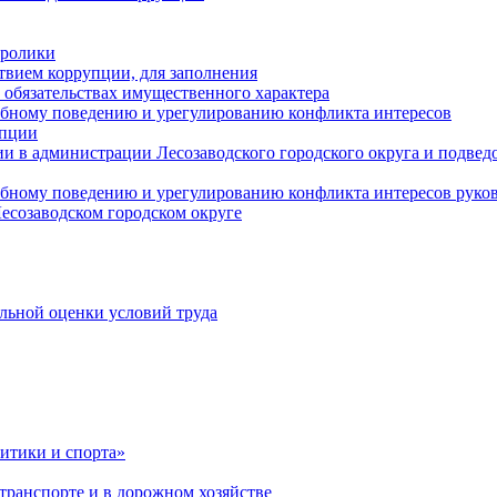
оролики
твием коррупции, для заполнения
и обязательствах имущественного характера
ебному поведению и урегулированию конфликта интересов
упции
и в администрации Лесозаводского городского округа и подве
ебному поведению и урегулированию конфликта интересов рук
есозаводском городском округе
льной оценки условий труда
итики и спорта»
ранспорте и в дорожном хозяйстве