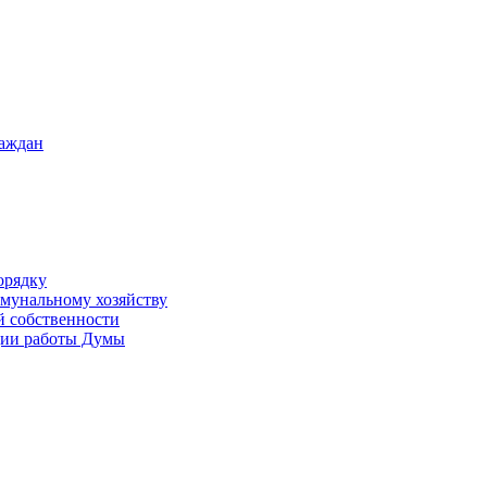
раждан
орядку
ммунальному хозяйству
й собственности
ации работы Думы