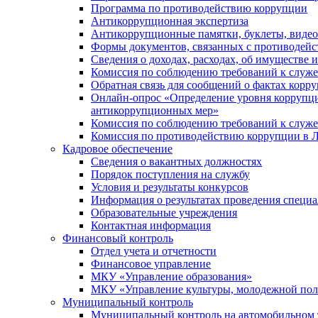
Программа по противодействию коррупции
Антикоррупционная экспертиза
Антикоррупционные памятки, буклеты, виде
Формы документов, связанных с противодейс
Сведения о доходах, расходах, об имуществе 
Комиссия по соблюдению требований к служ
Обратная связь для сообщений о фактах корр
Онлайн-опрос «Определение уровня коррупци
антикоррупционных мер»
Комиссия по соблюдению требований к служ
Комиссия по противодействию коррупции в Л
Кадровое обеспечение
Сведения о вакантных должностях
Порядок поступления на службу
Условия и результаты конкурсов
Информация о результатах проведения специа
Образовательные учреждения
Контактная информация
Финансовый контроль
Отдел учета и отчетности
Финансовое управление
МКУ «Управление образования»
МКУ «Управление культуры, молодежной пол
Муниципальный контроль
Муниципальный контроль на автомобильном т