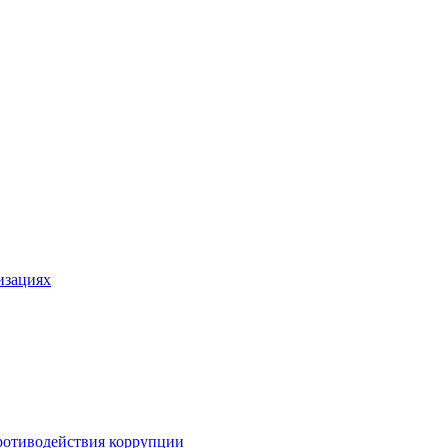
изациях
ротиводействия коррупции