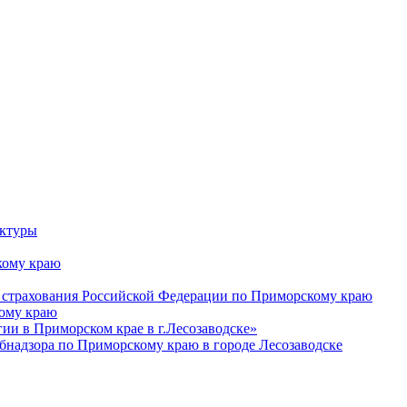
уктуры
ому краю
 страхования Российской Федерации по Приморскому краю
кому краю
и в Приморском крае в г.Лесозаводске»
бнадзора по Приморскому краю в городе Лесозаводске