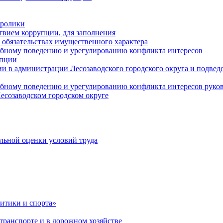
оролики
твием коррупции, для заполнения
и обязательствах имущественного характера
ебному поведению и урегулированию конфликта интересов
упции
и в администрации Лесозаводского городского округа и подве
ебному поведению и урегулированию конфликта интересов рук
есозаводском городском округе
льной оценки условий труда
итики и спорта»
ранспорте и в дорожном хозяйстве