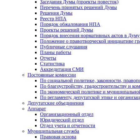
Заседания Думы (проекты повесток)
Перечень принятых решений Думы
Решения Думы
Реестр НПА
Порядок обжалования НПА
Проекты решений Думы
Порядок внесения нормативных актов в Думу
Положение о правотворческой инициативе г
Публичные слушания
Планы работы
Отчеты
Статистика
Аккредитация СМИ
Постоянные комиссии
По социальной политике, законности, правоп
По благоустройству, градостроительству и ко
По экономической политике и муниципально
По регламенту, депутатской этике и организ
Депутатские объединения
Аппарат
Организационный отдел
Юридический отдел
Отдел учета и отчетности
Муниципальная служба
Правовая основа