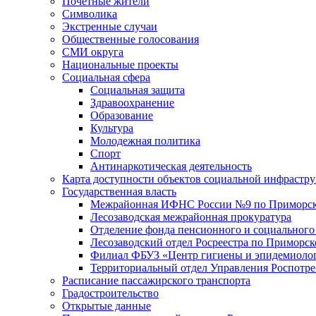
Почетные жители
Символика
Экстренные случаи
Общественные голосования
СМИ округа
Национальные проекты
Социальная сфера
Социальная защита
Здравоохранение
Образование
Культура
Молодежная политика
Спорт
Антинаркотическая деятельность
Карта доступности объектов социальной инфрастр
Государственная власть
Межрайонная ИФНС России №9 по Приморск
Лесозаводская межрайонная прокуратура
Отделение фонда пенсионного и социального
Лесозаводский отдел Росреестра по Приморс
Филиал ФБУЗ «Центр гигиены и эпидемиологи
Территориальный отдел Управления Роспотре
Расписание пассажирского транспорта
Градостроительство
Открытые данные