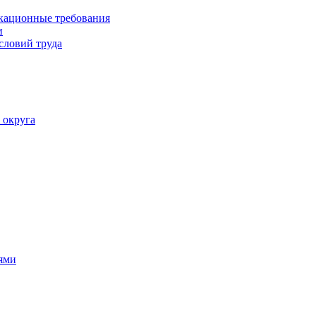
кационные требования
и
словий труда
 округа
ями