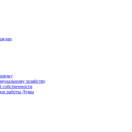
раждан
орядку
ммунальному хозяйству
й собственности
ации работы Думы