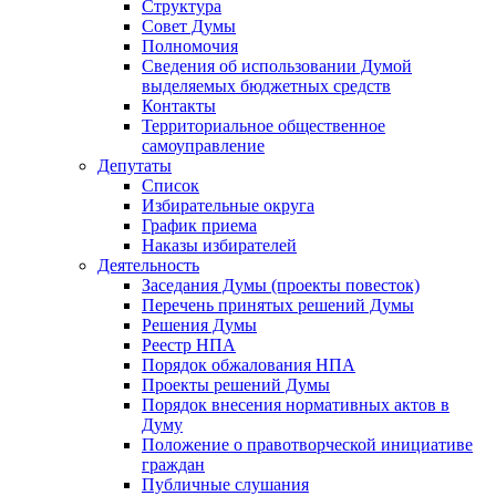
Структура
Совет Думы
Полномочия
Сведения об использовании Думой
выделяемых бюджетных средств
Контакты
Территориальное общественное
самоуправление
Депутаты
Список
Избирательные округа
График приема
Наказы избирателей
Деятельность
Заседания Думы (проекты повесток)
Перечень принятых решений Думы
Решения Думы
Реестр НПА
Порядок обжалования НПА
Проекты решений Думы
Порядок внесения нормативных актов в
Думу
Положение о правотворческой инициативе
граждан
Публичные слушания