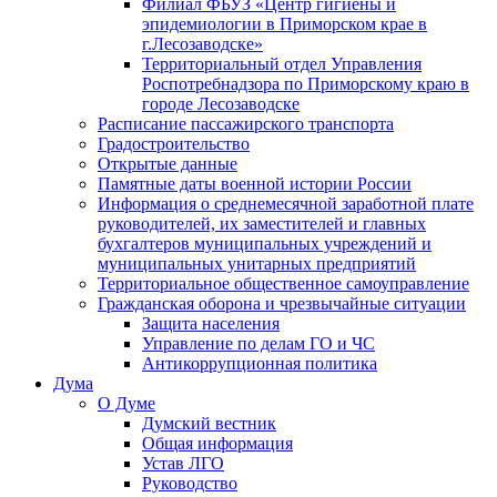
Филиал ФБУЗ «Центр гигиены и
эпидемиологии в Приморском крае в
г.Лесозаводске»
Территориальный отдел Управления
Роспотребнадзора по Приморскому краю в
городе Лесозаводске
Расписание пассажирского транспорта
Градостроительство
Открытые данные
Памятные даты военной истории России
Информация о среднемесячной заработной плате
руководителей, их заместителей и главных
бухгалтеров муниципальных учреждений и
муниципальных унитарных предприятий
Территориальное общественное самоуправление
Гражданская оборона и чрезвычайные ситуации
Защита населения
Управление по делам ГО и ЧС
Антикоррупционная политика
Дума
О Думе
Думский вестник
Общая информация
Устав ЛГО
Руководство