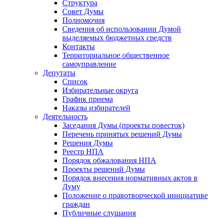
Структура
Совет Думы
Полномочия
Сведения об использовании Думой
выделяемых бюджетных средств
Контакты
Территориальное общественное
самоуправление
Депутаты
Список
Избирательные округа
График приема
Наказы избирателей
Деятельность
Заседания Думы (проекты повесток)
Перечень принятых решений Думы
Решения Думы
Реестр НПА
Порядок обжалования НПА
Проекты решений Думы
Порядок внесения нормативных актов в
Думу
Положение о правотворческой инициативе
граждан
Публичные слушания