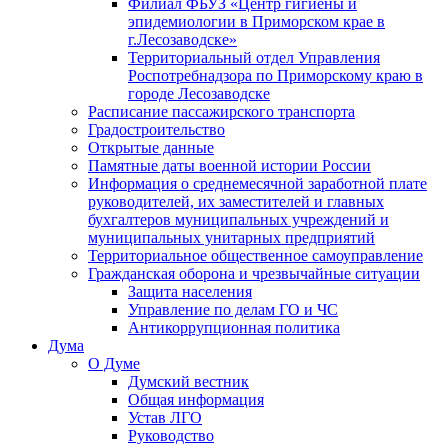
Филиал ФБУЗ «Центр гигиены и
эпидемиологии в Приморском крае в
г.Лесозаводске»
Территориальный отдел Управления
Роспотребнадзора по Приморскому краю в
городе Лесозаводске
Расписание пассажирского транспорта
Градостроительство
Открытые данные
Памятные даты военной истории России
Информация о среднемесячной заработной плате
руководителей, их заместителей и главных
бухгалтеров муниципальных учреждений и
муниципальных унитарных предприятий
Территориальное общественное самоуправление
Гражданская оборона и чрезвычайные ситуации
Защита населения
Управление по делам ГО и ЧС
Антикоррупционная политика
Дума
О Думе
Думский вестник
Общая информация
Устав ЛГО
Руководство