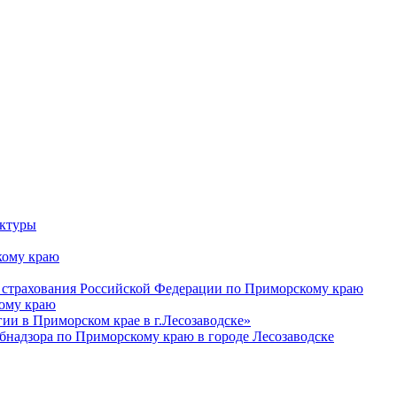
уктуры
ому краю
 страхования Российской Федерации по Приморскому краю
кому краю
и в Приморском крае в г.Лесозаводске»
бнадзора по Приморскому краю в городе Лесозаводске