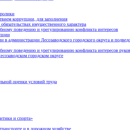
оролики
твием коррупции, для заполнения
и обязательствах имущественного характера
ебному поведению и урегулированию конфликта интересов
упции
и в администрации Лесозаводского городского округа и подве
ебному поведению и урегулированию конфликта интересов рук
есозаводском городском округе
льной оценки условий труда
итики и спорта»
ранспорте и в дорожном хозяйстве