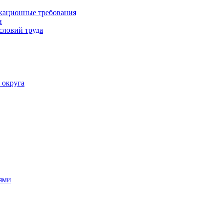
кационные требования
и
словий труда
 округа
ями