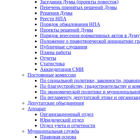
Заседания Думы (проекты повесток)
Перечень принятых решений Думы
Решения Думы
Реестр НПА
Порядок обжалования НПА
Проекты решений Думы
Порядок внесения нормативных актов в Думу
Положение о правотворческой инициативе г
Публичные слушания
Планы работы
Отчеты
Статистика
Аккредитация СМИ
Постоянные комиссии
По социальной политике, законности, правоп
По благоустройству, градостроительству и ко
По экономической политике и муниципально
По регламенту, депутатской этике и организ
Депутатские объединения
Аппарат
Организационный отдел
Юридический отдел
Отдел учета и отчетности
Муниципальная служба
Правовая основа