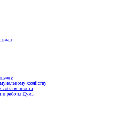
раждан
орядку
ммунальному хозяйству
й собственности
ации работы Думы