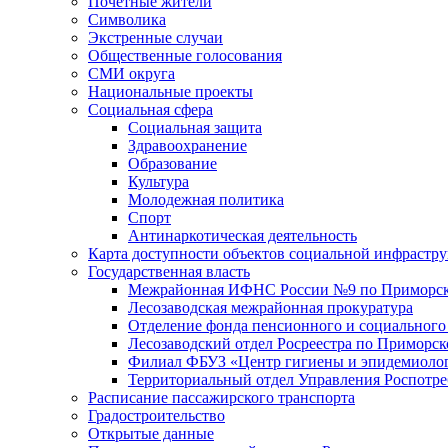
Почетные жители
Символика
Экстренные случаи
Общественные голосования
СМИ округа
Национальные проекты
Социальная сфера
Социальная защита
Здравоохранение
Образование
Культура
Молодежная политика
Спорт
Антинаркотическая деятельность
Карта доступности объектов социальной инфрастр
Государственная власть
Межрайонная ИФНС России №9 по Приморск
Лесозаводская межрайонная прокуратура
Отделение фонда пенсионного и социального
Лесозаводский отдел Росреестра по Приморс
Филиал ФБУЗ «Центр гигиены и эпидемиологи
Территориальный отдел Управления Роспотре
Расписание пассажирского транспорта
Градостроительство
Открытые данные