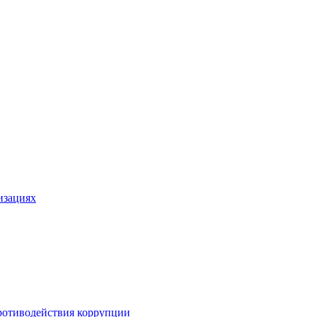
изациях
ротиводействия коррупции