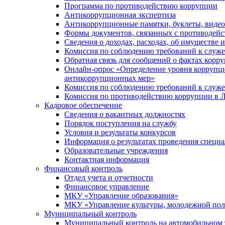
Программа по противодействию коррупции
Антикоррупционная экспертиза
Антикоррупционные памятки, буклеты, виде
Формы документов, связанных с противодейс
Сведения о доходах, расходах, об имуществе 
Комиссия по соблюдению требований к служ
Обратная связь для сообщений о фактах корр
Онлайн-опрос «Определение уровня коррупци
антикоррупционных мер»
Комиссия по соблюдению требований к служ
Комиссия по противодействию коррупции в Л
Кадровое обеспечение
Сведения о вакантных должностях
Порядок поступления на службу
Условия и результаты конкурсов
Информация о результатах проведения специа
Образовательные учреждения
Контактная информация
Финансовый контроль
Отдел учета и отчетности
Финансовое управление
МКУ «Управление образования»
МКУ «Управление культуры, молодежной пол
Муниципальный контроль
Муниципальный контроль на автомобильном т