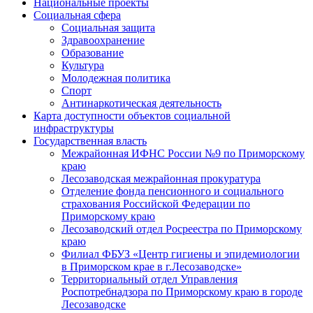
Национальные проекты
Социальная сфера
Социальная защита
Здравоохранение
Образование
Культура
Молодежная политика
Спорт
Антинаркотическая деятельность
Карта доступности объектов социальной
инфраструктуры
Государственная власть
Межрайонная ИФНС России №9 по Приморскому
краю
Лесозаводская межрайонная прокуратура
Отделение фонда пенсионного и социального
страхования Российской Федерации по
Приморскому краю
Лесозаводский отдел Росреестра по Приморскому
краю
Филиал ФБУЗ «Центр гигиены и эпидемиологии
в Приморском крае в г.Лесозаводске»
Территориальный отдел Управления
Роспотребнадзора по Приморскому краю в городе
Лесозаводске