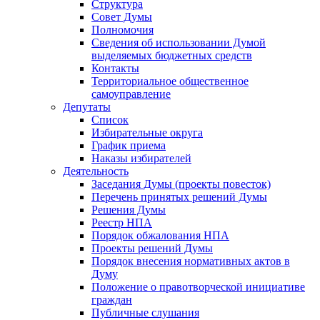
Структура
Совет Думы
Полномочия
Сведения об использовании Думой
выделяемых бюджетных средств
Контакты
Территориальное общественное
самоуправление
Депутаты
Список
Избирательные округа
График приема
Наказы избирателей
Деятельность
Заседания Думы (проекты повесток)
Перечень принятых решений Думы
Решения Думы
Реестр НПА
Порядок обжалования НПА
Проекты решений Думы
Порядок внесения нормативных актов в
Думу
Положение о правотворческой инициативе
граждан
Публичные слушания