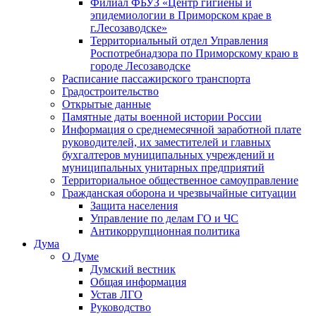
Филиал ФБУЗ «Центр гигиены и
эпидемиологии в Приморском крае в
г.Лесозаводске»
Территориальный отдел Управления
Роспотребнадзора по Приморскому краю в
городе Лесозаводске
Расписание пассажирского транспорта
Градостроительство
Открытые данные
Памятные даты военной истории России
Информация о среднемесячной заработной плате
руководителей, их заместителей и главных
бухгалтеров муниципальных учреждений и
муниципальных унитарных предприятий
Территориальное общественное самоуправление
Гражданская оборона и чрезвычайные ситуации
Защита населения
Управление по делам ГО и ЧС
Антикоррупционная политика
Дума
О Думе
Думский вестник
Общая информация
Устав ЛГО
Руководство