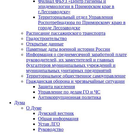
Филиал ФБУЗ «Центр гигиены и
эпидемиологии в Приморском крае в
г.Лесозаводске»
Территориальный отдел Управления
Роспотребнадзора по Приморскому краю в
городе Лесозаводске
Расписание пассажирского транспорта
Градостроительство
Открытые данные
Памятные даты военной истории России
Информация о среднемесячной заработной плате
руководителей, их заместителей и главных
бухгалтеров муниципальных учреждений и
муниципальных унитарных предприятий
Территориальное общественное самоуправление
Гражданская оборона и чрезвычайные ситуации
Защита населения
Управление по делам ГО и ЧС
Антикоррупционная политика
Дума
О Думе
Думский вестник
Общая информация
Устав ЛГО
Руководство