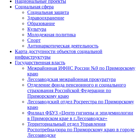
Национальные проекты
Социальная сфера
Социальная защита
Здравоохранение
Образование
Культура
Молодежная политика
Спорт
Антинаркотическая деятельность
Карта доступности объектов социальной
инфраструктуры
Государственная власть
Межрайонная ИФНС России №9 по Приморскому
краю
Лесозаводская межрайонная прокуратура
Отделение фонда пенсионного и социального
страхования Российской Федерации по
Приморскому краю
Лесозаводский отдел Росреестра по Приморскому
краю
Филиал ФБУЗ «Центр гигиены и эпидемиологии
в Приморском крае в г.Лесозаводске»
Территориальный отдел Управления
Роспотребнадзора по Приморскому краю в городе
Лесозаводске