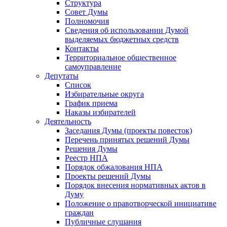
Структура
Совет Думы
Полномочия
Сведения об использовании Думой
выделяемых бюджетных средств
Контакты
Территориальное общественное
самоуправление
Депутаты
Список
Избирательные округа
График приема
Наказы избирателей
Деятельность
Заседания Думы (проекты повесток)
Перечень принятых решений Думы
Решения Думы
Реестр НПА
Порядок обжалования НПА
Проекты решений Думы
Порядок внесения нормативных актов в
Думу
Положение о правотворческой инициативе
граждан
Публичные слушания