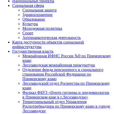
Национальные проекты
Социальная сфера
Социальная защита
Здравоохранение
Образование
Культура
Молодежная политика
Спорт
Антинаркотическая деятельность
Карта доступности объектов социальной
инфраструктуры
Государственная власть
Межрайонная ИФНС России №9 по Приморскому
краю
Лесозаводская межрайонная прокуратура
Отделение фонда пенсионного и социального
страхования Российской Федерации по
Приморскому краю
Лесозаводский отдел Росреестра по Приморскому
краю
Филиал ФБУЗ «Центр гигиены и эпидемиологии
в Приморском крае в г.Лесозаводске»
Территориальный отдел Управления
Роспотребнадзора по Приморскому краю в городе
Лесозаводске