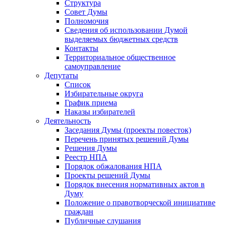
Структура
Совет Думы
Полномочия
Сведения об использовании Думой
выделяемых бюджетных средств
Контакты
Территориальное общественное
самоуправление
Депутаты
Список
Избирательные округа
График приема
Наказы избирателей
Деятельность
Заседания Думы (проекты повесток)
Перечень принятых решений Думы
Решения Думы
Реестр НПА
Порядок обжалования НПА
Проекты решений Думы
Порядок внесения нормативных актов в
Думу
Положение о правотворческой инициативе
граждан
Публичные слушания