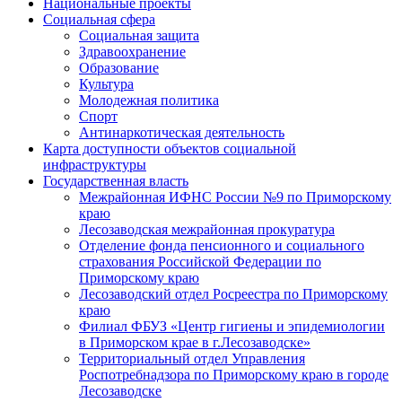
Национальные проекты
Социальная сфера
Социальная защита
Здравоохранение
Образование
Культура
Молодежная политика
Спорт
Антинаркотическая деятельность
Карта доступности объектов социальной
инфраструктуры
Государственная власть
Межрайонная ИФНС России №9 по Приморскому
краю
Лесозаводская межрайонная прокуратура
Отделение фонда пенсионного и социального
страхования Российской Федерации по
Приморскому краю
Лесозаводский отдел Росреестра по Приморскому
краю
Филиал ФБУЗ «Центр гигиены и эпидемиологии
в Приморском крае в г.Лесозаводске»
Территориальный отдел Управления
Роспотребнадзора по Приморскому краю в городе
Лесозаводске