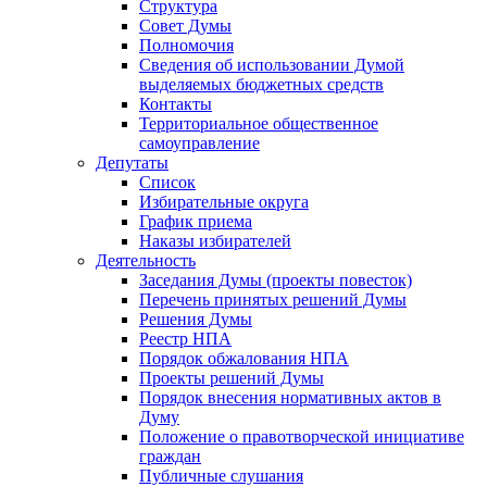
Структура
Совет Думы
Полномочия
Сведения об использовании Думой
выделяемых бюджетных средств
Контакты
Территориальное общественное
самоуправление
Депутаты
Список
Избирательные округа
График приема
Наказы избирателей
Деятельность
Заседания Думы (проекты повесток)
Перечень принятых решений Думы
Решения Думы
Реестр НПА
Порядок обжалования НПА
Проекты решений Думы
Порядок внесения нормативных актов в
Думу
Положение о правотворческой инициативе
граждан
Публичные слушания