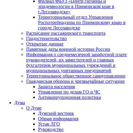
Филиал ФБУЗ «Центр гигиены и
эпидемиологии в Приморском крае в
г.Лесозаводске»
Территориальный отдел Управления
Роспотребнадзора по Приморскому краю в
городе Лесозаводске
Расписание пассажирского транспорта
Градостроительство
Открытые данные
Памятные даты военной истории России
Информация о среднемесячной заработной плате
руководителей, их заместителей и главных
бухгалтеров муниципальных учреждений и
муниципальных унитарных предприятий
Территориальное общественное самоуправление
Гражданская оборона и чрезвычайные ситуации
Защита населения
Управление по делам ГО и ЧС
Антикоррупционная политика
Дума
О Думе
Думский вестник
Общая информация
Устав ЛГО
Руководство