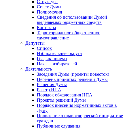
Структура
Совет Думы
Полномочия
Сведения об использовании Думой
выделяемых бюджетных средств
Контакты
Территориальное общественное
самоуправление
Депутаты
Список
Избирательные округа
График приема
Наказы избирателей
Деятельность
Заседания Думы (проекты повесток)
Перечень принятых решений Думы
Решения Думы
Реестр НПА
Порядок обжалования НПА
Проекты решений Думы
Порядок внесения нормативных актов в
Думу
Положение о правотворческой инициативе
граждан
Публичные слушания