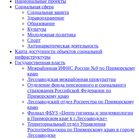
Национальные проекты
Социальная сфера
Социальная защита
Здравоохранение
Образование
Культура
Молодежная политика
Спорт
Антинаркотическая деятельность
Карта доступности объектов социальной
инфраструктуры
Государственная власть
Межрайонная ИФНС России №9 по Приморскому
краю
Лесозаводская межрайонная прокуратура
Отделение фонда пенсионного и социального
страхования Российской Федерации по
Приморскому краю
Лесозаводский отдел Росреестра по Приморскому
краю
Филиал ФБУЗ «Центр гигиены и эпидемиологии
в Приморском крае в г.Лесозаводске»
Территориальный отдел Управления
Роспотребнадзора по Приморскому краю в городе
Лесозаводске