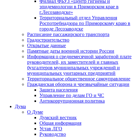
Филиал ФБУЗ «Центр гигиены и
эпидемиологии в Приморском крае в
г.Лесозаводске»
Территориальный отдел Управления
Роспотребнадзора по Приморскому краю в
городе Лесозаводске
Расписание пассажирского транспорта
Градостроительство
Открытые данные
Памятные даты военной истории России
Информация о среднемесячной заработной плате
руководителей, их заместителей и главных
бухгалтеров муниципальных учреждений и
муниципальных унитарных предприятий
Территориальное общественное самоуправление
Гражданская оборона и чрезвычайные ситуации
Защита населения
Управление по делам ГО и ЧС
Антикоррупционная политика
Дума
О Думе
Думский вестник
Общая информация
Устав ЛГО
Руководство