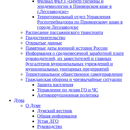
Филиал ФБУЗ «Центр гигиены и
эпидемиологии в Приморском крае в
г.Лесозаводске»
Территориальный отдел Управления
Роспотребнадзора по Приморскому краю в
городе Лесозаводске
Расписание пассажирского транспорта
Градостроительство
Открытые данные
Памятные даты военной истории России
Информация о среднемесячной заработной плате
руководителей, их заместителей и главных
бухгалтеров муниципальных учреждений и
муниципальных унитарных предприятий
Территориальное общественное самоуправление
Гражданская оборона и чрезвычайные ситуации
Защита населения
Управление по делам ГО и ЧС
Антикоррупционная политика
Дума
О Думе
Думский вестник
Общая информация
Устав ЛГО
Руководство