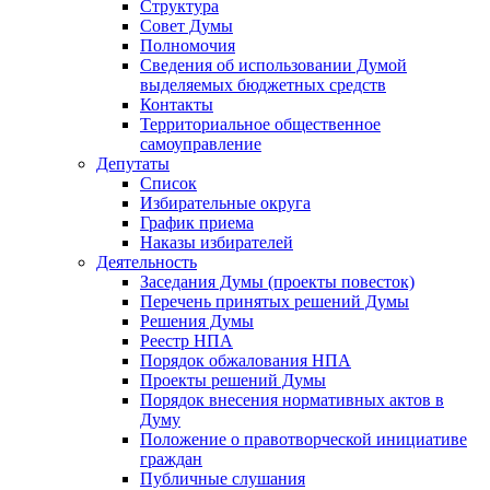
Структура
Совет Думы
Полномочия
Сведения об использовании Думой
выделяемых бюджетных средств
Контакты
Территориальное общественное
самоуправление
Депутаты
Список
Избирательные округа
График приема
Наказы избирателей
Деятельность
Заседания Думы (проекты повесток)
Перечень принятых решений Думы
Решения Думы
Реестр НПА
Порядок обжалования НПА
Проекты решений Думы
Порядок внесения нормативных актов в
Думу
Положение о правотворческой инициативе
граждан
Публичные слушания