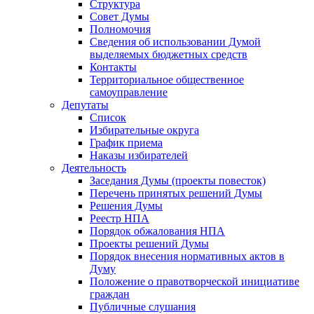
Структура
Совет Думы
Полномочия
Сведения об использовании Думой
выделяемых бюджетных средств
Контакты
Территориальное общественное
самоуправление
Депутаты
Список
Избирательные округа
График приема
Наказы избирателей
Деятельность
Заседания Думы (проекты повесток)
Перечень принятых решений Думы
Решения Думы
Реестр НПА
Порядок обжалования НПА
Проекты решений Думы
Порядок внесения нормативных актов в
Думу
Положение о правотворческой инициативе
граждан
Публичные слушания