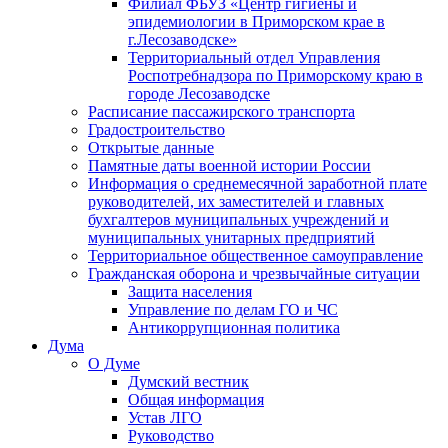
Филиал ФБУЗ «Центр гигиены и
эпидемиологии в Приморском крае в
г.Лесозаводске»
Территориальный отдел Управления
Роспотребнадзора по Приморскому краю в
городе Лесозаводске
Расписание пассажирского транспорта
Градостроительство
Открытые данные
Памятные даты военной истории России
Информация о среднемесячной заработной плате
руководителей, их заместителей и главных
бухгалтеров муниципальных учреждений и
муниципальных унитарных предприятий
Территориальное общественное самоуправление
Гражданская оборона и чрезвычайные ситуации
Защита населения
Управление по делам ГО и ЧС
Антикоррупционная политика
Дума
О Думе
Думский вестник
Общая информация
Устав ЛГО
Руководство