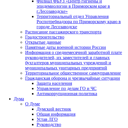
Филиал ФБУЗ «Центр гигиены и
эпидемиологии в Приморском крае в
г.Лесозаводске»
Территориальный отдел Управления
Роспотребнадзора по Приморскому краю в
городе Лесозаводске
Расписание пассажирского транспорта
Градостроительство
Открытые данные
Памятные даты военной истории России
Информация о среднемесячной заработной плате
руководителей, их заместителей и главных
бухгалтеров муниципальных учреждений и
муниципальных унитарных предприятий
Территориальное общественное самоуправление
Гражданская оборона и чрезвычайные ситуации
Защита населения
Управление по делам ГО и ЧС
Антикоррупционная политика
Дума
О Думе
Думский вестник
Общая информация
Устав ЛГО
Руководство