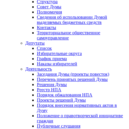
Структура
Совет Думы
Полномочия
Сведения об использовании Думой
выделяемых бюджетных средств
Контакты
Территориальное общественное
самоуправление
Депутаты
Список
Избирательные округа
График приема
Наказы избирателей
Деятельность
Заседания Думы (проекты повесток)
Перечень принятых решений Думы
Решения Думы
Реестр НПА
Порядок обжалования НПА
Проекты решений Думы
Порядок внесения нормативных актов в
Думу
Положение о правотворческой инициативе
граждан
Публичные слушания