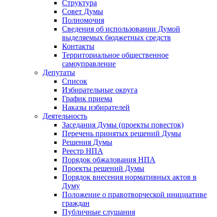
Структура
Совет Думы
Полномочия
Сведения об использовании Думой
выделяемых бюджетных средств
Контакты
Территориальное общественное
самоуправление
Депутаты
Список
Избирательные округа
График приема
Наказы избирателей
Деятельность
Заседания Думы (проекты повесток)
Перечень принятых решений Думы
Решения Думы
Реестр НПА
Порядок обжалования НПА
Проекты решений Думы
Порядок внесения нормативных актов в
Думу
Положение о правотворческой инициативе
граждан
Публичные слушания