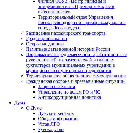
Филиал ФБУЗ «Центр гигиены и
эпидемиологии в Приморском крае в
г.Лесозаводске»
Территориальный отдел Управления
Роспотребнадзора по Приморскому краю в
городе Лесозаводске
Расписание пассажирского транспорта
Градостроительство
Открытые данные
Памятные даты военной истории России
Информация о среднемесячной заработной плате
руководителей, их заместителей и главных
бухгалтеров муниципальных учреждений и
муниципальных унитарных предприятий
Территориальное общественное самоуправление
Гражданская оборона и чрезвычайные ситуации
Защита населения
Управление по делам ГО и ЧС
Антикоррупционная политика
Дума
О Думе
Думский вестник
Общая информация
Устав ЛГО
Руководство