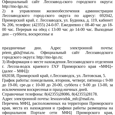
Официальный сайт Лесозавод-ского городского округа:
http://mo-lgo.ru;
2) в управлении жизнеобеспечения администрации
Лесозаводского город-ского округа по адресу: 692042,
Приморский край, г. Лесозаводск, ул. Будника, д. 119, кабинет
№ 206, телефон: (42355) 24-0-97. Ежедневно с 08-40 час до 18-
00 час. Перерыв на обед с 13-00 час до 14-00 час. Выходные
дни – суббота, воскресенье и
праздничные дни. Адрес электронной почты:
priem_gkh@mai.ru. Официальный сайт Лесозаводского
городского округа: http://mo-lgo.ru;
3) Информация о месте нахождения Лесозаводского отделения
г. Лесоза-водск краевого ГАУ Приморского края «МФЦ»
(далее – МФЦ):
692038, Приморский край, г.Лесозаводск, ул. Литовская, 5.
График работы: понедельник, вторник, четверг, пятница с 9-00
до 19-00, сре-да с 10-00 до 20-00, суббота с 9-00 до 13-00, за
исключением воскресенья и празд-ничных дней.
Справочные телефоны: 8(42355)28086, 8(42355)28178.
Адрес электронной почты: lesozavodsk_mfc@mail.ru.
Перечень МФЦ, расположенных на территории Приморского
края, места их нахождения и графики работы размещены на
официальном Портале сети МФЦ Приморского края,