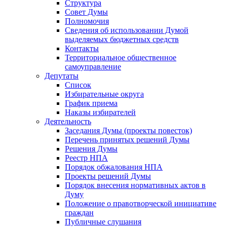
Структура
Совет Думы
Полномочия
Сведения об использовании Думой
выделяемых бюджетных средств
Контакты
Территориальное общественное
самоуправление
Депутаты
Список
Избирательные округа
График приема
Наказы избирателей
Деятельность
Заседания Думы (проекты повесток)
Перечень принятых решений Думы
Решения Думы
Реестр НПА
Порядок обжалования НПА
Проекты решений Думы
Порядок внесения нормативных актов в
Думу
Положение о правотворческой инициативе
граждан
Публичные слушания