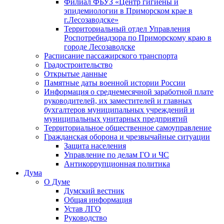
Филиал ФБУЗ «Центр гигиены и
эпидемиологии в Приморском крае в
г.Лесозаводске»
Территориальный отдел Управления
Роспотребнадзора по Приморскому краю в
городе Лесозаводске
Расписание пассажирского транспорта
Градостроительство
Открытые данные
Памятные даты военной истории России
Информация о среднемесячной заработной плате
руководителей, их заместителей и главных
бухгалтеров муниципальных учреждений и
муниципальных унитарных предприятий
Территориальное общественное самоуправление
Гражданская оборона и чрезвычайные ситуации
Защита населения
Управление по делам ГО и ЧС
Антикоррупционная политика
Дума
О Думе
Думский вестник
Общая информация
Устав ЛГО
Руководство