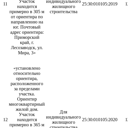
Участок
индивидуального
11
25:30:010105:2019
1
находится
жилищного
примерно в 305 м
строительства
от ориентира по
направлению на
юг. Почтовый
адрес ориентира:
Приморский
край, г.
Лесозаводск, ул.
Мира, 3»
«установлено
относительно
ориентира,
расположенного
за пределами
участка.
Ориентир
многоквартирный
жилой дом.
Для
Участок
индивидуального
12
находится
25:30:010105:2020
1
жилищного
примерно в 365 м
строительства