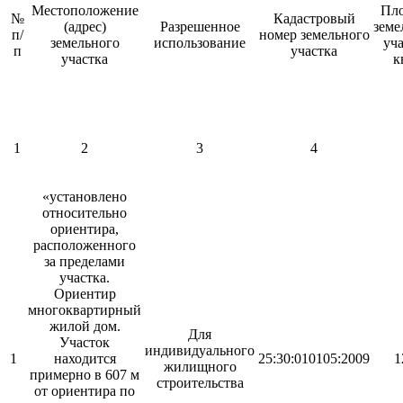
Местоположение
Пл
№
Кадастровый
(адрес)
Разрешенное
земе
п/
номер земельного
земельного
использование
уча
п
участка
участка
к
1
2
3
4
«установлено
относительно
ориентира,
расположенного
за пределами
участка.
Ориентир
многоквартирный
жилой дом.
Для
Участок
индивидуального
1
находится
25:30:010105:2009
1
жилищного
примерно в 607 м
строительства
от ориентира по