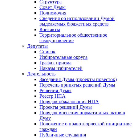
Структура
Совет Думы
Полномочия
Сведения об использовании Думой
выделяемых бюджетных средств
Контакты
Территориальное общественное
самоуправление
Депутаты
Список
Избирательные округа
График приема
Наказы избирателей
Деятельность
Заседания Думы (проекты повесток)
Перечень принятых решений Думы
Решения Думы
Реестр НПА
Порядок обжалования НПА
Проекты решений Думы
Порядок внесения нормативных актов в
Думу
Положение о правотворческой инициативе
граждан
Публичные слушания