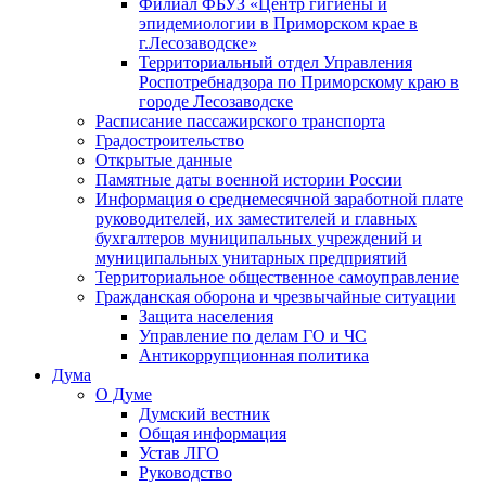
Филиал ФБУЗ «Центр гигиены и
эпидемиологии в Приморском крае в
г.Лесозаводске»
Территориальный отдел Управления
Роспотребнадзора по Приморскому краю в
городе Лесозаводске
Расписание пассажирского транспорта
Градостроительство
Открытые данные
Памятные даты военной истории России
Информация о среднемесячной заработной плате
руководителей, их заместителей и главных
бухгалтеров муниципальных учреждений и
муниципальных унитарных предприятий
Территориальное общественное самоуправление
Гражданская оборона и чрезвычайные ситуации
Защита населения
Управление по делам ГО и ЧС
Антикоррупционная политика
Дума
О Думе
Думский вестник
Общая информация
Устав ЛГО
Руководство