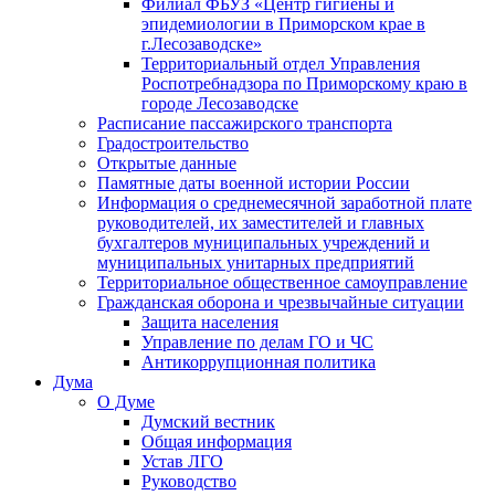
Филиал ФБУЗ «Центр гигиены и
эпидемиологии в Приморском крае в
г.Лесозаводске»
Территориальный отдел Управления
Роспотребнадзора по Приморскому краю в
городе Лесозаводске
Расписание пассажирского транспорта
Градостроительство
Открытые данные
Памятные даты военной истории России
Информация о среднемесячной заработной плате
руководителей, их заместителей и главных
бухгалтеров муниципальных учреждений и
муниципальных унитарных предприятий
Территориальное общественное самоуправление
Гражданская оборона и чрезвычайные ситуации
Защита населения
Управление по делам ГО и ЧС
Антикоррупционная политика
Дума
О Думе
Думский вестник
Общая информация
Устав ЛГО
Руководство