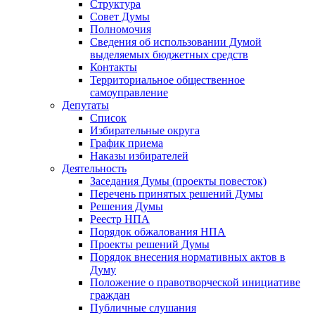
Структура
Совет Думы
Полномочия
Сведения об использовании Думой
выделяемых бюджетных средств
Контакты
Территориальное общественное
самоуправление
Депутаты
Список
Избирательные округа
График приема
Наказы избирателей
Деятельность
Заседания Думы (проекты повесток)
Перечень принятых решений Думы
Решения Думы
Реестр НПА
Порядок обжалования НПА
Проекты решений Думы
Порядок внесения нормативных актов в
Думу
Положение о правотворческой инициативе
граждан
Публичные слушания