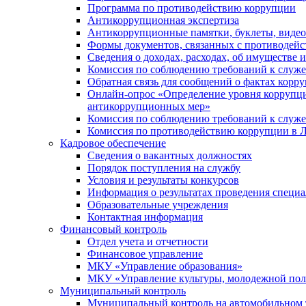
Программа по противодействию коррупции
Антикоррупционная экспертиза
Антикоррупционные памятки, буклеты, виде
Формы документов, связанных с противодейс
Сведения о доходах, расходах, об имуществе 
Комиссия по соблюдению требований к служ
Обратная связь для сообщений о фактах корр
Онлайн-опрос «Определение уровня коррупци
антикоррупционных мер»
Комиссия по соблюдению требований к служ
Комиссия по противодействию коррупции в Л
Кадровое обеспечение
Сведения о вакантных должностях
Порядок поступления на службу
Условия и результаты конкурсов
Информация о результатах проведения специа
Образовательные учреждения
Контактная информация
Финансовый контроль
Отдел учета и отчетности
Финансовое управление
МКУ «Управление образования»
МКУ «Управление культуры, молодежной пол
Муниципальный контроль
Муниципальный контроль на автомобильном т