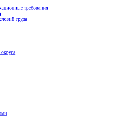
кационные требования
и
словий труда
 округа
ями