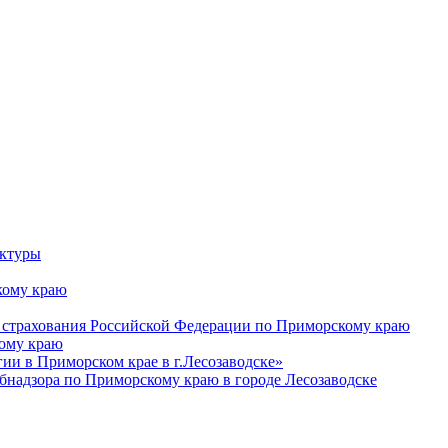
уктуры
ому краю
 страхования Российской Федерации по Приморскому краю
кому краю
и в Приморском крае в г.Лесозаводске»
бнадзора по Приморскому краю в городе Лесозаводске