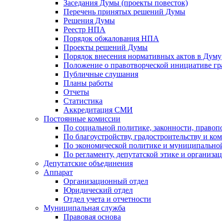
Заседания Думы (проекты повесток)
Перечень принятых решений Думы
Решения Думы
Реестр НПА
Порядок обжалования НПА
Проекты решений Думы
Порядок внесения нормативных актов в Думу
Положение о правотворческой инициативе г
Публичные слушания
Планы работы
Отчеты
Статистика
Аккредитация СМИ
Постоянные комиссии
По социальной политике, законности, правоп
По благоустройству, градостроительству и ко
По экономической политике и муниципально
По регламенту, депутатской этике и организ
Депутатские объединения
Аппарат
Организационный отдел
Юридический отдел
Отдел учета и отчетности
Муниципальная служба
Правовая основа