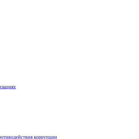
изациях
ротиводействия коррупции