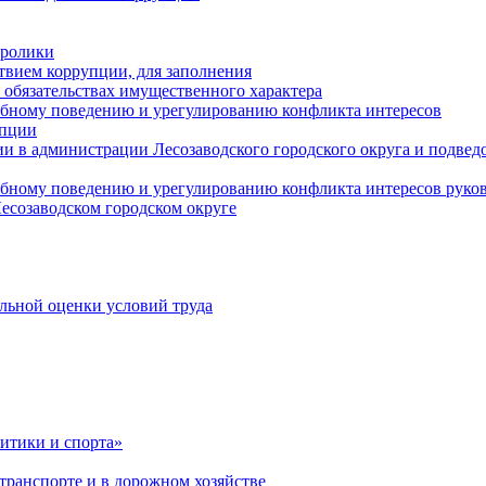
оролики
твием коррупции, для заполнения
и обязательствах имущественного характера
ебному поведению и урегулированию конфликта интересов
упции
и в администрации Лесозаводского городского округа и подве
ебному поведению и урегулированию конфликта интересов рук
есозаводском городском округе
льной оценки условий труда
итики и спорта»
ранспорте и в дорожном хозяйстве