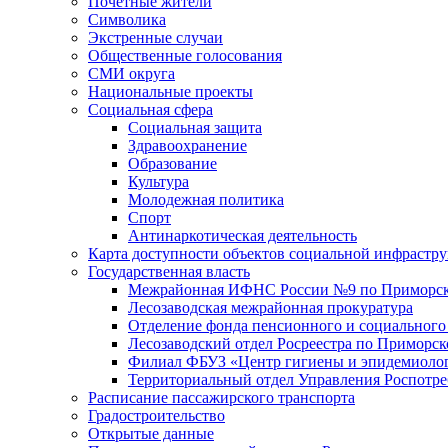
Почетные жители
Символика
Экстренные случаи
Общественные голосования
СМИ округа
Национальные проекты
Социальная сфера
Социальная защита
Здравоохранение
Образование
Культура
Молодежная политика
Спорт
Антинаркотическая деятельность
Карта доступности объектов социальной инфрастр
Государственная власть
Межрайонная ИФНС России №9 по Приморск
Лесозаводская межрайонная прокуратура
Отделение фонда пенсионного и социального
Лесозаводский отдел Росреестра по Приморс
Филиал ФБУЗ «Центр гигиены и эпидемиологи
Территориальный отдел Управления Роспотре
Расписание пассажирского транспорта
Градостроительство
Открытые данные