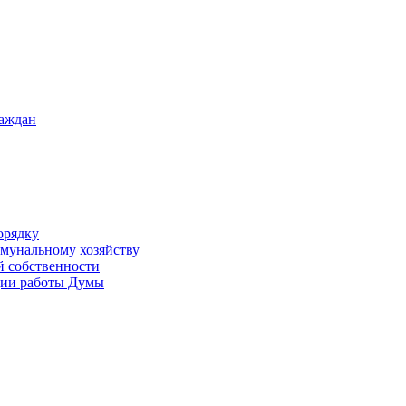
раждан
орядку
ммунальному хозяйству
й собственности
ации работы Думы