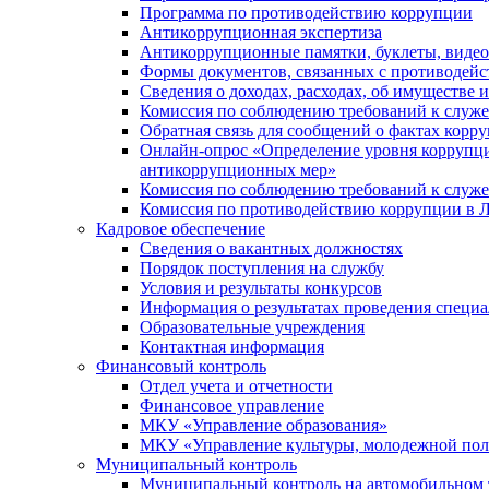
Программа по противодействию коррупции
Антикоррупционная экспертиза
Антикоррупционные памятки, буклеты, виде
Формы документов, связанных с противодейс
Сведения о доходах, расходах, об имуществе 
Комиссия по соблюдению требований к служ
Обратная связь для сообщений о фактах корр
Онлайн-опрос «Определение уровня коррупци
антикоррупционных мер»
Комиссия по соблюдению требований к служ
Комиссия по противодействию коррупции в Л
Кадровое обеспечение
Сведения о вакантных должностях
Порядок поступления на службу
Условия и результаты конкурсов
Информация о результатах проведения специа
Образовательные учреждения
Контактная информация
Финансовый контроль
Отдел учета и отчетности
Финансовое управление
МКУ «Управление образования»
МКУ «Управление культуры, молодежной пол
Муниципальный контроль
Муниципальный контроль на автомобильном т