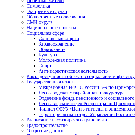
Почетные жители
Символика
Экстренные случаи
Общественные голосования
СМИ округа
Национальные проекты
Социальная сфера
Социальная защита
Здравоохранение
Образование
Культура
Молодежная политика
Спорт
Антинаркотическая деятельность
Карта доступности объектов социальной инфрастр
Государственная власть
Межрайонная ИФНС России №9 по Приморск
Лесозаводская межрайонная прокуратура
Отделение фонда пенсионного и социального
Лесозаводский отдел Росреестра по Приморс
Филиал ФБУЗ «Центр гигиены и эпидемиологи
Территориальный отдел Управления Роспотре
Расписание пассажирского транспорта
Градостроительство
Открытые данные