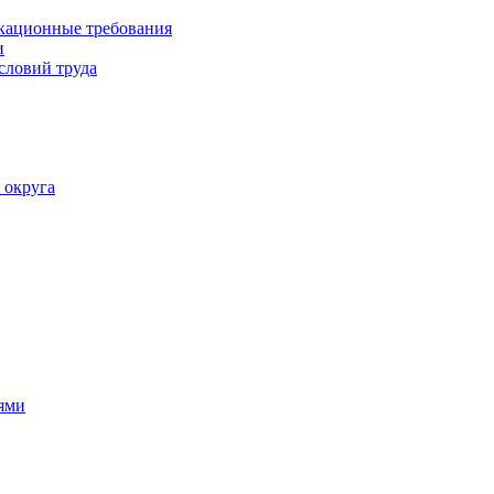
кационные требования
и
словий труда
 округа
ями