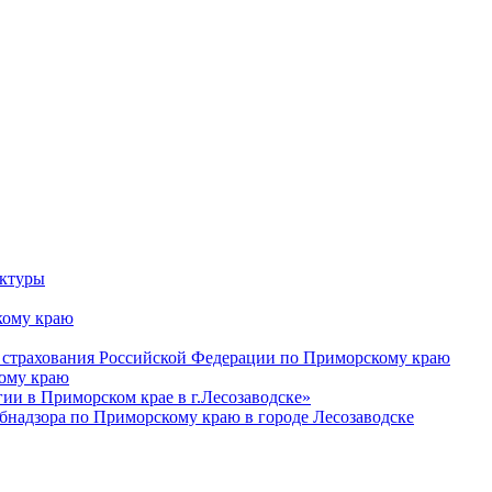
уктуры
ому краю
 страхования Российской Федерации по Приморскому краю
кому краю
и в Приморском крае в г.Лесозаводске»
бнадзора по Приморскому краю в городе Лесозаводске