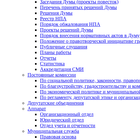
Заседания Думы (проекты повесток)
Перечень принятых решений Думы
Решения Думы
Реестр НПА
Порядок обжалования НПА
Проекты решений Думы
Порядок внесения нормативных актов в Думу
Положение о правотворческой инициативе г
Публичные слушания
Планы работы
Отчеты
Статистика
Аккредитация СМИ
Постоянные комиссии
По социальной политике, законности, правоп
По благоустройству, градостроительству и ко
По экономической политике и муниципально
По регламенту, депутатской этике и организ
Депутатские объединения
Аппарат
Организационный отдел
Юридический отдел
Отдел учета и отчетности
Муниципальная служба
Правовая основа