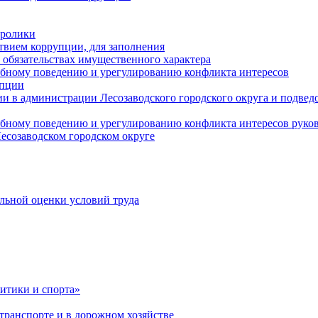
оролики
твием коррупции, для заполнения
и обязательствах имущественного характера
ебному поведению и урегулированию конфликта интересов
упции
и в администрации Лесозаводского городского округа и подве
ебному поведению и урегулированию конфликта интересов рук
есозаводском городском округе
льной оценки условий труда
итики и спорта»
ранспорте и в дорожном хозяйстве