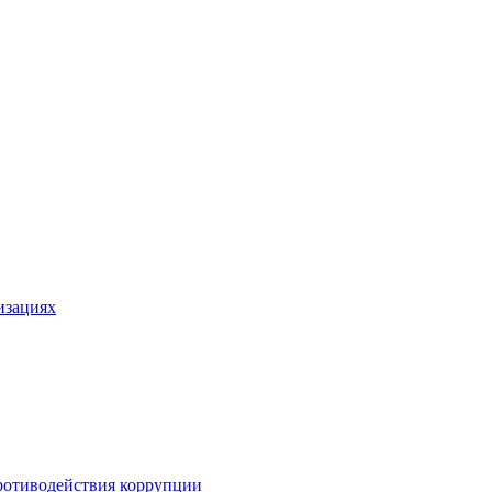
изациях
ротиводействия коррупции