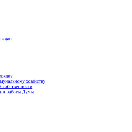
раждан
орядку
ммунальному хозяйству
й собственности
ации работы Думы