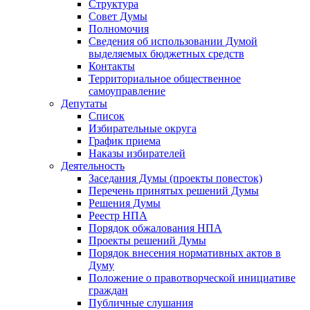
Структура
Совет Думы
Полномочия
Сведения об использовании Думой
выделяемых бюджетных средств
Контакты
Территориальное общественное
самоуправление
Депутаты
Список
Избирательные округа
График приема
Наказы избирателей
Деятельность
Заседания Думы (проекты повесток)
Перечень принятых решений Думы
Решения Думы
Реестр НПА
Порядок обжалования НПА
Проекты решений Думы
Порядок внесения нормативных актов в
Думу
Положение о правотворческой инициативе
граждан
Публичные слушания