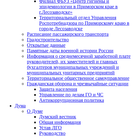
Филиал ФБУЗ «Центр гигиены и
эпидемиологии в Приморском крае в
г.Лесозаводске»
Территориальный отдел Управления
Роспотребнадзора по Приморскому краю в
городе Лесозаводске
Расписание пассажирского транспорта
Градостроительство
Открытые данные
Памятные даты военной истории России
Информация о среднемесячной заработной плате
руководителей, их заместителей и главных
бухгалтеров муниципальных учреждений и
муниципальных унитарных предприятий
Территориальное общественное самоуправление
Гражданская оборона и чрезвычайные ситуации
Защита населения
Управление по делам ГО и ЧС
Антикоррупционная политика
Дума
О Думе
Думский вестник
Общая информация
Устав ЛГО
Руководство