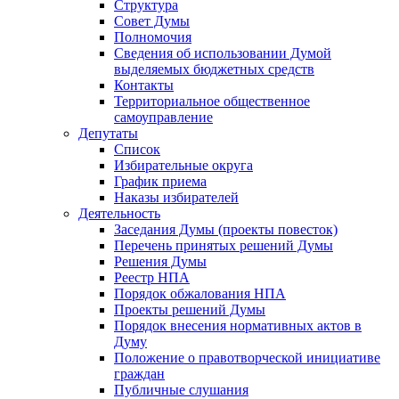
Структура
Совет Думы
Полномочия
Сведения об использовании Думой
выделяемых бюджетных средств
Контакты
Территориальное общественное
самоуправление
Депутаты
Список
Избирательные округа
График приема
Наказы избирателей
Деятельность
Заседания Думы (проекты повесток)
Перечень принятых решений Думы
Решения Думы
Реестр НПА
Порядок обжалования НПА
Проекты решений Думы
Порядок внесения нормативных актов в
Думу
Положение о правотворческой инициативе
граждан
Публичные слушания