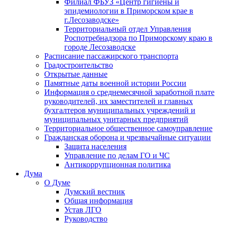
Филиал ФБУЗ «Центр гигиены и
эпидемиологии в Приморском крае в
г.Лесозаводске»
Территориальный отдел Управления
Роспотребнадзора по Приморскому краю в
городе Лесозаводске
Расписание пассажирского транспорта
Градостроительство
Открытые данные
Памятные даты военной истории России
Информация о среднемесячной заработной плате
руководителей, их заместителей и главных
бухгалтеров муниципальных учреждений и
муниципальных унитарных предприятий
Территориальное общественное самоуправление
Гражданская оборона и чрезвычайные ситуации
Защита населения
Управление по делам ГО и ЧС
Антикоррупционная политика
Дума
О Думе
Думский вестник
Общая информация
Устав ЛГО
Руководство