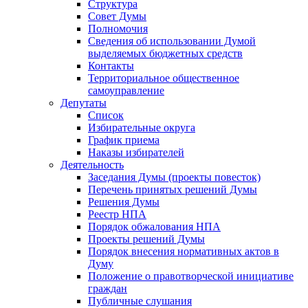
Структура
Совет Думы
Полномочия
Сведения об использовании Думой
выделяемых бюджетных средств
Контакты
Территориальное общественное
самоуправление
Депутаты
Список
Избирательные округа
График приема
Наказы избирателей
Деятельность
Заседания Думы (проекты повесток)
Перечень принятых решений Думы
Решения Думы
Реестр НПА
Порядок обжалования НПА
Проекты решений Думы
Порядок внесения нормативных актов в
Думу
Положение о правотворческой инициативе
граждан
Публичные слушания