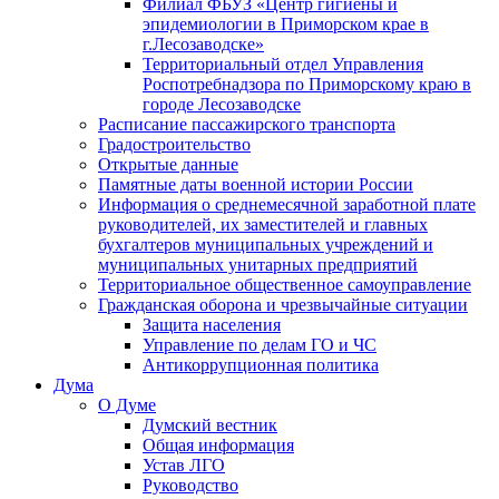
Филиал ФБУЗ «Центр гигиены и
эпидемиологии в Приморском крае в
г.Лесозаводске»
Территориальный отдел Управления
Роспотребнадзора по Приморскому краю в
городе Лесозаводске
Расписание пассажирского транспорта
Градостроительство
Открытые данные
Памятные даты военной истории России
Информация о среднемесячной заработной плате
руководителей, их заместителей и главных
бухгалтеров муниципальных учреждений и
муниципальных унитарных предприятий
Территориальное общественное самоуправление
Гражданская оборона и чрезвычайные ситуации
Защита населения
Управление по делам ГО и ЧС
Антикоррупционная политика
Дума
О Думе
Думский вестник
Общая информация
Устав ЛГО
Руководство