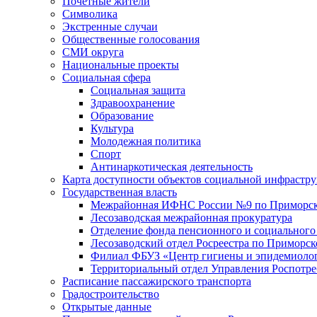
Почетные жители
Символика
Экстренные случаи
Общественные голосования
СМИ округа
Национальные проекты
Социальная сфера
Социальная защита
Здравоохранение
Образование
Культура
Молодежная политика
Спорт
Антинаркотическая деятельность
Карта доступности объектов социальной инфрастр
Государственная власть
Межрайонная ИФНС России №9 по Приморск
Лесозаводская межрайонная прокуратура
Отделение фонда пенсионного и социального
Лесозаводский отдел Росреестра по Приморс
Филиал ФБУЗ «Центр гигиены и эпидемиологи
Территориальный отдел Управления Роспотре
Расписание пассажирского транспорта
Градостроительство
Открытые данные