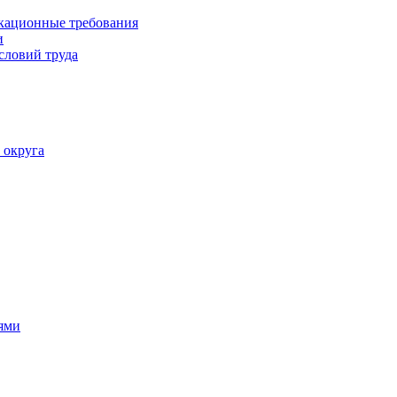
кационные требования
и
словий труда
 округа
ями