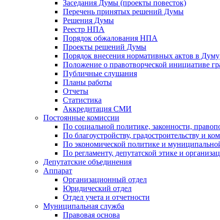
Заседания Думы (проекты повесток)
Перечень принятых решений Думы
Решения Думы
Реестр НПА
Порядок обжалования НПА
Проекты решений Думы
Порядок внесения нормативных актов в Думу
Положение о правотворческой инициативе г
Публичные слушания
Планы работы
Отчеты
Статистика
Аккредитация СМИ
Постоянные комиссии
По социальной политике, законности, правоп
По благоустройству, градостроительству и ко
По экономической политике и муниципально
По регламенту, депутатской этике и организ
Депутатские объединения
Аппарат
Организационный отдел
Юридический отдел
Отдел учета и отчетности
Муниципальная служба
Правовая основа