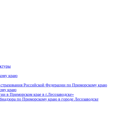
уктуры
ому краю
 страхования Российской Федерации по Приморскому краю
кому краю
и в Приморском крае в г.Лесозаводске»
бнадзора по Приморскому краю в городе Лесозаводске