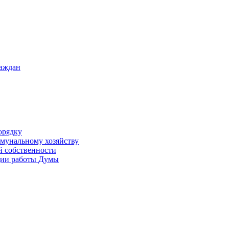
раждан
орядку
ммунальному хозяйству
й собственности
ации работы Думы