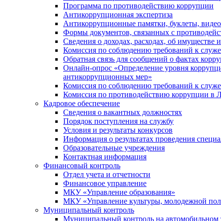
Программа по противодействию коррупции
Антикоррупционная экспертиза
Антикоррупционные памятки, буклеты, виде
Формы документов, связанных с противодейс
Сведения о доходах, расходах, об имуществе 
Комиссия по соблюдению требований к служ
Обратная связь для сообщений о фактах корр
Онлайн-опрос «Определение уровня коррупци
антикоррупционных мер»
Комиссия по соблюдению требований к служ
Комиссия по противодействию коррупции в Л
Кадровое обеспечение
Сведения о вакантных должностях
Порядок поступления на службу
Условия и результаты конкурсов
Информация о результатах проведения специа
Образовательные учреждения
Контактная информация
Финансовый контроль
Отдел учета и отчетности
Финансовое управление
МКУ «Управление образования»
МКУ «Управление культуры, молодежной пол
Муниципальный контроль
Муниципальный контроль на автомобильном т