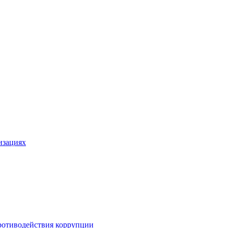
изациях
ротиводействия коррупции