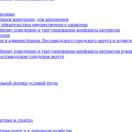
оролики
твием коррупции, для заполнения
и обязательствах имущественного характера
ебному поведению и урегулированию конфликта интересов
упции
и в администрации Лесозаводского городского округа и подве
ебному поведению и урегулированию конфликта интересов рук
есозаводском городском округе
льной оценки условий труда
итики и спорта»
ранспорте и в дорожном хозяйстве