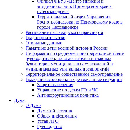
Филиал ФБУЗ «Центр гигиены и
эпидемиологии в Приморском крае в
г.Лесозаводске»
Территориальный отдел Управления
Роспотребнадзора по Приморскому краю в
городе Лесозаводске
Расписание пассажирского транспорта
Градостроительство
Открытые данные
Памятные даты военной истории России
Информация о среднемесячной заработной плате
руководителей, их заместителей и главных
бухгалтеров муниципальных учреждений и
муниципальных унитарных предприятий
Территориальное общественное самоуправление
Гражданская оборона и чрезвычайные ситуации
Защита населения
Управление по делам ГО и ЧС
Антикоррупционная политика
Дума
О Думе
Думский вестник
Общая информация
Устав ЛГО
Руководство