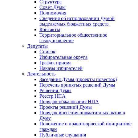
Структура
Совет Думы
Полномочия
Сведения об использовании Думой
выделяемых бюджетных средств
Контакты
Территориальное общественное
самоуправление
Депутаты
Список
Избирательные округа
График приема
Наказы избирателей
Деятельность
Заседания Думы (проекты повесток)
Перечень принятых решений Думы
Решения Думы
Реестр НПА
Порядок обжалования НПА
Проекты решений Думы
Порядок внесения нормативных актов в
Думу
Положение о правотворческой инициативе
граждан
Публичные слушания