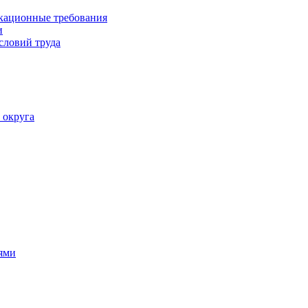
кационные требования
и
словий труда
 округа
ями