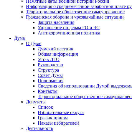
Памятные даты военной истории России
Информация о среднемесячной заработной плате р
Территориальное общественное самоуправление
Гражданская оборона и чрезвычайные ситуации
Защита населения
Управление по делам ГО и ЧС
Антикоррупционная политика
Дума
О Думе
Думский вестник
Общая информация
Устав ЛГО
Руководство
Структура
Совет Думы
Полномочия
Сведения об использовании Думой выделяем
Контакты
Территориальное общественное самоуправлен
Депутаты
Список
Избирательные округа
График приема
Наказы избирателей
Деятельность