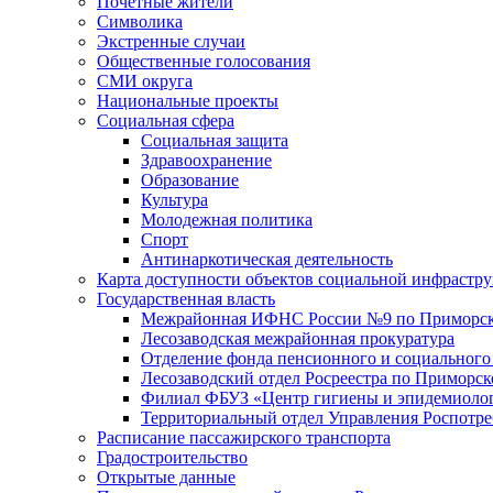
Почетные жители
Символика
Экстренные случаи
Общественные голосования
СМИ округа
Национальные проекты
Социальная сфера
Социальная защита
Здравоохранение
Образование
Культура
Молодежная политика
Спорт
Антинаркотическая деятельность
Карта доступности объектов социальной инфрастр
Государственная власть
Межрайонная ИФНС России №9 по Приморск
Лесозаводская межрайонная прокуратура
Отделение фонда пенсионного и социального
Лесозаводский отдел Росреестра по Приморс
Филиал ФБУЗ «Центр гигиены и эпидемиологи
Территориальный отдел Управления Роспотре
Расписание пассажирского транспорта
Градостроительство
Открытые данные