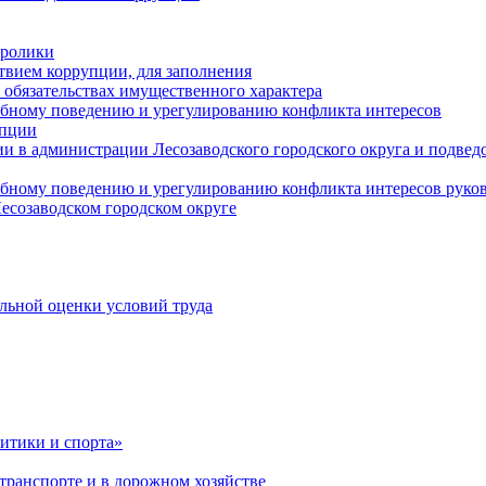
оролики
твием коррупции, для заполнения
и обязательствах имущественного характера
ебному поведению и урегулированию конфликта интересов
упции
и в администрации Лесозаводского городского округа и подве
ебному поведению и урегулированию конфликта интересов рук
есозаводском городском округе
льной оценки условий труда
итики и спорта»
ранспорте и в дорожном хозяйстве