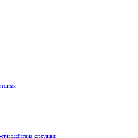
изациях
ротиводействия коррупции