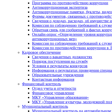
Программа по противодействию коррупции
Антикоррупционная экспертиза
Антикоррупционные памятки, буклеты, виде
Формы документов, связанных с противодейс
Сведения о доходах, расходах, об имуществе 
Комиссия по соблюдению требований к служ
Обратная связь для сообщений о фактах корр
Онлайн-опрос «Определение уровня коррупци
антикоррупционных мер»
Комиссия по соблюдению требований к служ
Комиссия по противодействию коррупции в Л
Кадровое обеспечение
Сведения о вакантных должностях
Порядок поступления на службу
Условия и результаты конкурсов
Информация о результатах проведения специа
Образовательные учреждения
Контактная информация
Финансовый контроль
Отдел учета и отчетности
Финансовое управление
МКУ «Управление образования»
МКУ «Управление культуры, молодежной пол
Муниципальный контроль
Муниципальный контроль на автомобильном т