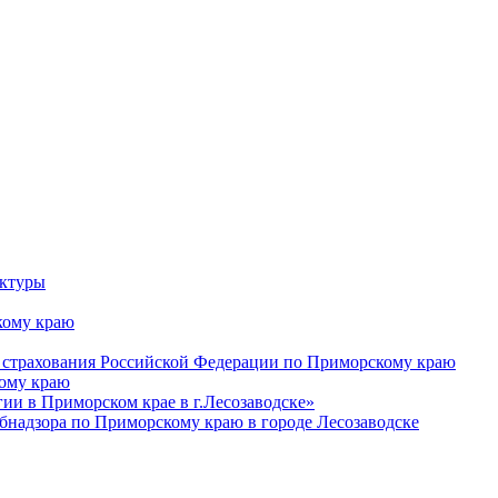
уктуры
ому краю
 страхования Российской Федерации по Приморскому краю
кому краю
и в Приморском крае в г.Лесозаводске»
бнадзора по Приморскому краю в городе Лесозаводске