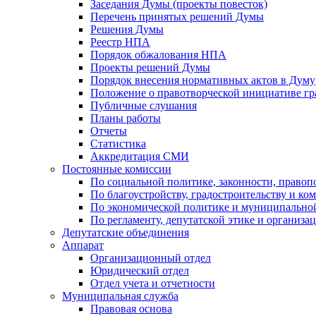
Заседания Думы (проекты повесток)
Перечень принятых решений Думы
Решения Думы
Реестр НПА
Порядок обжалования НПА
Проекты решений Думы
Порядок внесения нормативных актов в Думу
Положение о правотворческой инициативе г
Публичные слушания
Планы работы
Отчеты
Статистика
Аккредитация СМИ
Постоянные комиссии
По социальной политике, законности, правоп
По благоустройству, градостроительству и ко
По экономической политике и муниципально
По регламенту, депутатской этике и организ
Депутатские объединения
Аппарат
Организационный отдел
Юридический отдел
Отдел учета и отчетности
Муниципальная служба
Правовая основа