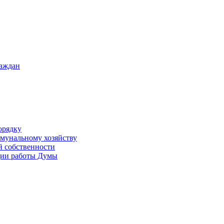
раждан
орядку
ммунальному хозяйству
й собственности
ации работы Думы