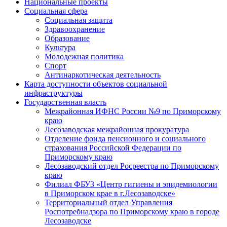
Национальные проекты
Социальная сфера
Социальная защита
Здравоохранение
Образование
Культура
Молодежная политика
Спорт
Антинаркотическая деятельность
Карта доступности объектов социальной
инфраструктуры
Государственная власть
Межрайонная ИФНС России №9 по Приморскому
краю
Лесозаводская межрайонная прокуратура
Отделение фонда пенсионного и социального
страхования Российской Федерации по
Приморскому краю
Лесозаводский отдел Росреестра по Приморскому
краю
Филиал ФБУЗ «Центр гигиены и эпидемиологии
в Приморском крае в г.Лесозаводске»
Территориальный отдел Управления
Роспотребнадзора по Приморскому краю в городе
Лесозаводске