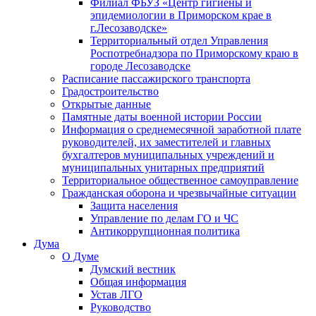
Филиал ФБУЗ «Центр гигиены и
эпидемиологии в Приморском крае в
г.Лесозаводске»
Территориальный отдел Управления
Роспотребнадзора по Приморскому краю в
городе Лесозаводске
Расписание пассажирского транспорта
Градостроительство
Открытые данные
Памятные даты военной истории России
Информация о среднемесячной заработной плате
руководителей, их заместителей и главных
бухгалтеров муниципальных учреждений и
муниципальных унитарных предприятий
Территориальное общественное самоуправление
Гражданская оборона и чрезвычайные ситуации
Защита населения
Управление по делам ГО и ЧС
Антикоррупционная политика
Дума
О Думе
Думский вестник
Общая информация
Устав ЛГО
Руководство