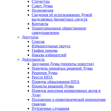
Структура
Совет Думы
Полномочия
Сведения об использовании Думой
выделяемых бюджетных средств
Контакты
Территориальное общественное
самоуправление
Депутаты
Список
Избирательные округа
График приема
Наказы избирателей
Деятельность
Заседания Думы (проекты повесток)
Перечень принятых решений Думы
Решения Думы
Реестр НПА
Порядок обжалования НПА
Проекты решений Думы
Порядок внесения нормативных актов в
Думу
Положение о правотворческой инициативе
граждан
Публичные слушания