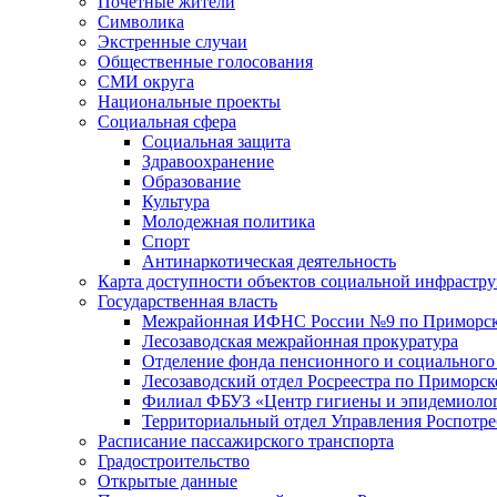
Почетные жители
Символика
Экстренные случаи
Общественные голосования
СМИ округа
Национальные проекты
Социальная сфера
Социальная защита
Здравоохранение
Образование
Культура
Молодежная политика
Спорт
Антинаркотическая деятельность
Карта доступности объектов социальной инфрастр
Государственная власть
Межрайонная ИФНС России №9 по Приморск
Лесозаводская межрайонная прокуратура
Отделение фонда пенсионного и социального
Лесозаводский отдел Росреестра по Приморс
Филиал ФБУЗ «Центр гигиены и эпидемиологи
Территориальный отдел Управления Роспотре
Расписание пассажирского транспорта
Градостроительство
Открытые данные