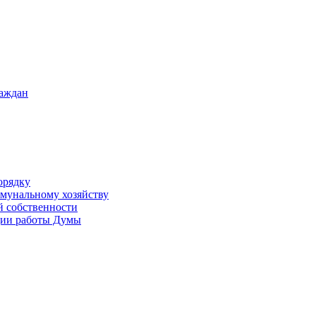
раждан
орядку
ммунальному хозяйству
й собственности
ации работы Думы