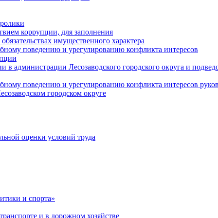
оролики
твием коррупции, для заполнения
и обязательствах имущественного характера
ебному поведению и урегулированию конфликта интересов
упции
и в администрации Лесозаводского городского округа и подве
ебному поведению и урегулированию конфликта интересов рук
есозаводском городском округе
льной оценки условий труда
итики и спорта»
ранспорте и в дорожном хозяйстве