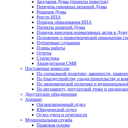
Заседания Думы (проекты повесток)
Перечень принятых решений Думы
Решения Думы
Реестр НПА
Порядок обжалования НПА
Проекты решений Думы
Порядок внесения нормативных актов в Думу
Положение о правотворческой инициативе г
Публичные слушания
Планы работы
Отчеты
Статистика
Аккредитация СМИ
Постоянные комиссии
По социальной политике, законности, правоп
По благоустройству, градостроительству и ко
По экономической политике и муниципально
По регламенту, депутатской этике и организ
Депутатские объединения
Аппарат
Организационный отдел
Юридический отдел
Отдел учета и отчетности
Муниципальная служба
Правовая основа