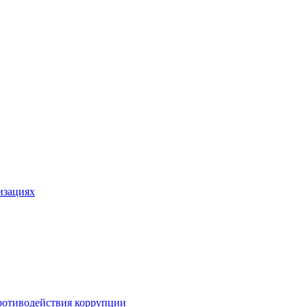
изациях
ротиводействия коррупции