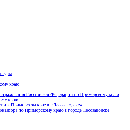
уктуры
ому краю
 страхования Российской Федерации по Приморскому краю
кому краю
и в Приморском крае в г.Лесозаводске»
бнадзора по Приморскому краю в городе Лесозаводске