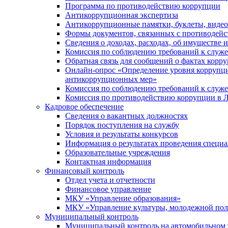
Программа по противодействию коррупции
Антикоррупционная экспертиза
Антикоррупционные памятки, буклеты, виде
Формы документов, связанных с противодейс
Сведения о доходах, расходах, об имуществе 
Комиссия по соблюдению требований к служ
Обратная связь для сообщений о фактах корр
Онлайн-опрос «Определение уровня коррупци
антикоррупционных мер»
Комиссия по соблюдению требований к служ
Комиссия по противодействию коррупции в Л
Кадровое обеспечение
Сведения о вакантных должностях
Порядок поступления на службу
Условия и результаты конкурсов
Информация о результатах проведения специа
Образовательные учреждения
Контактная информация
Финансовый контроль
Отдел учета и отчетности
Финансовое управление
МКУ «Управление образования»
МКУ «Управление культуры, молодежной пол
Муниципальный контроль
Муниципальный контроль на автомобильном т