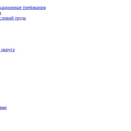
кационные требования
и
словий труда
 округа
ями