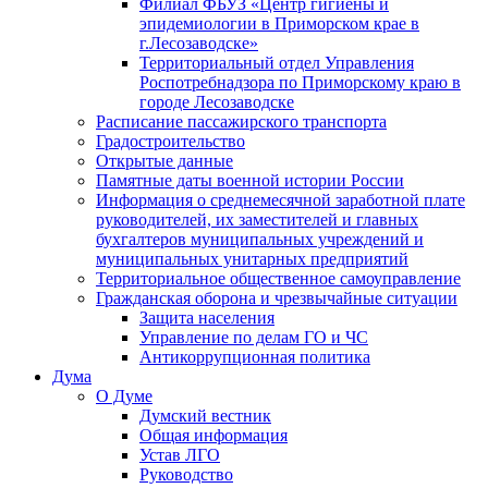
Филиал ФБУЗ «Центр гигиены и
эпидемиологии в Приморском крае в
г.Лесозаводске»
Территориальный отдел Управления
Роспотребнадзора по Приморскому краю в
городе Лесозаводске
Расписание пассажирского транспорта
Градостроительство
Открытые данные
Памятные даты военной истории России
Информация о среднемесячной заработной плате
руководителей, их заместителей и главных
бухгалтеров муниципальных учреждений и
муниципальных унитарных предприятий
Территориальное общественное самоуправление
Гражданская оборона и чрезвычайные ситуации
Защита населения
Управление по делам ГО и ЧС
Антикоррупционная политика
Дума
О Думе
Думский вестник
Общая информация
Устав ЛГО
Руководство