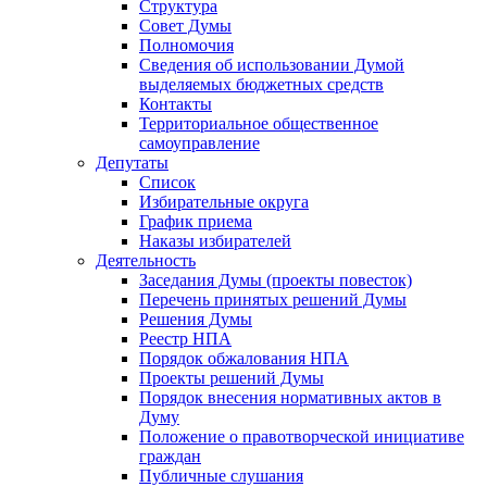
Структура
Совет Думы
Полномочия
Сведения об использовании Думой
выделяемых бюджетных средств
Контакты
Территориальное общественное
самоуправление
Депутаты
Список
Избирательные округа
График приема
Наказы избирателей
Деятельность
Заседания Думы (проекты повесток)
Перечень принятых решений Думы
Решения Думы
Реестр НПА
Порядок обжалования НПА
Проекты решений Думы
Порядок внесения нормативных актов в
Думу
Положение о правотворческой инициативе
граждан
Публичные слушания