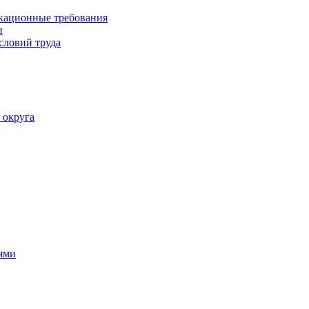
кационные требования
и
словий труда
 округа
ями