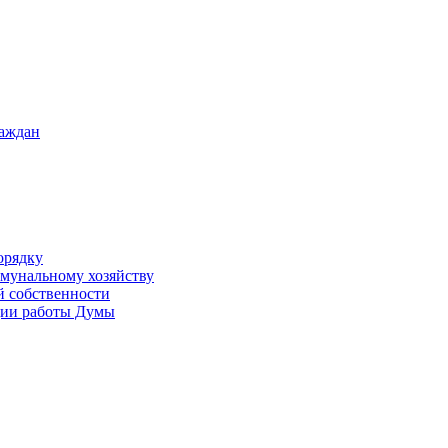
раждан
орядку
ммунальному хозяйству
й собственности
ации работы Думы