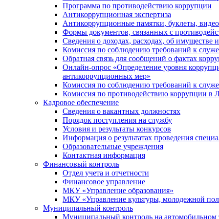
Программа по противодействию коррупции
Антикоррупционная экспертиза
Антикоррупционные памятки, буклеты, виде
Формы документов, связанных с противодейс
Сведения о доходах, расходах, об имуществе 
Комиссия по соблюдению требований к служ
Обратная связь для сообщений о фактах корр
Онлайн-опрос «Определение уровня коррупци
антикоррупционных мер»
Комиссия по соблюдению требований к служ
Комиссия по противодействию коррупции в Л
Кадровое обеспечение
Сведения о вакантных должностях
Порядок поступления на службу
Условия и результаты конкурсов
Информация о результатах проведения специа
Образовательные учреждения
Контактная информация
Финансовый контроль
Отдел учета и отчетности
Финансовое управление
МКУ «Управление образования»
МКУ «Управление культуры, молодежной пол
Муниципальный контроль
Муниципальный контроль на автомобильном т