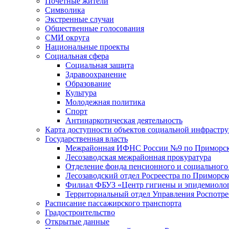
Почетные жители
Символика
Экстренные случаи
Общественные голосования
СМИ округа
Национальные проекты
Социальная сфера
Социальная защита
Здравоохранение
Образование
Культура
Молодежная политика
Спорт
Антинаркотическая деятельность
Карта доступности объектов социальной инфрастр
Государственная власть
Межрайонная ИФНС России №9 по Приморск
Лесозаводская межрайонная прокуратура
Отделение фонда пенсионного и социального
Лесозаводский отдел Росреестра по Приморс
Филиал ФБУЗ «Центр гигиены и эпидемиологи
Территориальный отдел Управления Роспотре
Расписание пассажирского транспорта
Градостроительство
Открытые данные