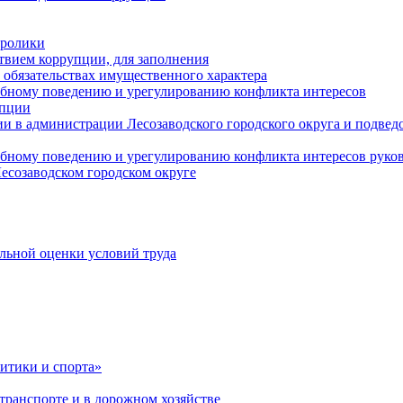
оролики
твием коррупции, для заполнения
и обязательствах имущественного характера
ебному поведению и урегулированию конфликта интересов
упции
и в администрации Лесозаводского городского округа и подве
ебному поведению и урегулированию конфликта интересов рук
есозаводском городском округе
льной оценки условий труда
итики и спорта»
ранспорте и в дорожном хозяйстве