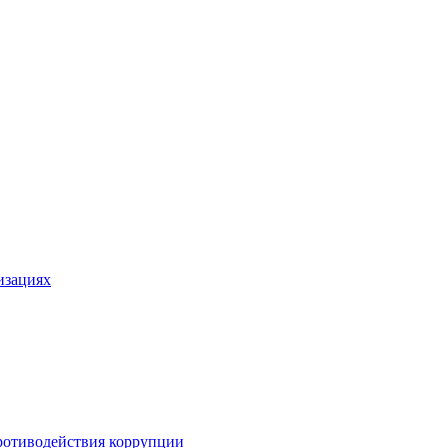
изациях
ротиводействия коррупции