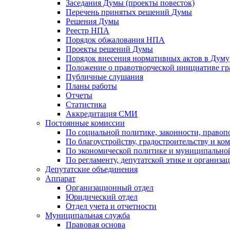
Заседания Думы (проекты повесток)
Перечень принятых решений Думы
Решения Думы
Реестр НПА
Порядок обжалования НПА
Проекты решений Думы
Порядок внесения нормативных актов в Думу
Положение о правотворческой инициативе г
Публичные слушания
Планы работы
Отчеты
Статистика
Аккредитация СМИ
Постоянные комиссии
По социальной политике, законности, правоп
По благоустройству, градостроительству и ко
По экономической политике и муниципально
По регламенту, депутатской этике и организ
Депутатские объединения
Аппарат
Организационный отдел
Юридический отдел
Отдел учета и отчетности
Муниципальная служба
Правовая основа