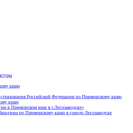
уктуры
ому краю
 страхования Российской Федерации по Приморскому краю
кому краю
и в Приморском крае в г.Лесозаводске»
бнадзора по Приморскому краю в городе Лесозаводске