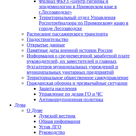
Филиал ФБУЗ «Центр гигиены и
эпидемиологии в Приморском крае в
г.Лесозаводске»
Территориальный отдел Управления
Роспотребнадзора по Приморскому краю в
городе Лесозаводске
Расписание пассажирского транспорта
Градостроительство
Открытые данные
Памятные даты военной истории России
Информация о среднемесячной заработной плате
руководителей, их заместителей и главных
бухгалтеров муниципальных учреждений и
муниципальных унитарных предприятий
Территориальное общественное самоуправление
Гражданская оборона и чрезвычайные ситуации
Защита населения
Управление по делам ГО и ЧС
Антикоррупционная политика
Дума
О Думе
Думский вестник
Общая информация
Устав ЛГО
Руководство