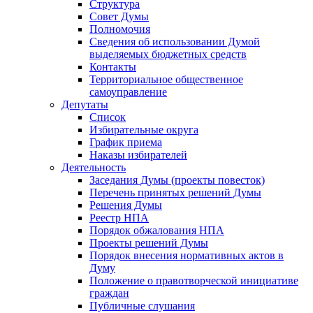
Структура
Совет Думы
Полномочия
Сведения об использовании Думой
выделяемых бюджетных средств
Контакты
Территориальное общественное
самоуправление
Депутаты
Список
Избирательные округа
График приема
Наказы избирателей
Деятельность
Заседания Думы (проекты повесток)
Перечень принятых решений Думы
Решения Думы
Реестр НПА
Порядок обжалования НПА
Проекты решений Думы
Порядок внесения нормативных актов в
Думу
Положение о правотворческой инициативе
граждан
Публичные слушания